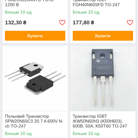
1200 В
FGH40N60SFD TO-247
Більше 10 од.
Більше 10 од.
132,30
177,80
₴
₴
Купити
Купити
Польовий Транзистор
Транзистор IGBT
SPW20N60C3 20.7 A 600V N-
IKW50N60H3 (K50H603),
ch TO-247
600В, 50А, K50T60 TO-247
Більше 10 од.
Більше 10 од.