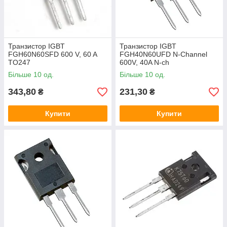
Транзистор IGBT
Транзистор IGBT
FGH60N60SFD 600 V, 60 A
FGH40N60UFD N-Channel
TO247
600V, 40A N-ch
Більше 10 од.
Більше 10 од.
343,80
231,30
₴
₴
Купити
Купити