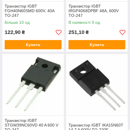
Транзистор IGBT
Транзистор IGBT
FGH40N60SMD 600V, 40A
IRGP4068DPBF 48A, 600V
TO-247
TO-247
Більше 10 од.
В наявності 9 од.
122,90
251,10
₴
₴
Купити
Купити
Транзистор IGBT
STGW39NC60VD 40 A 600 V
Транзистор IGBT IKA15N60T
TO-247
14.7 A 600V TO-220F