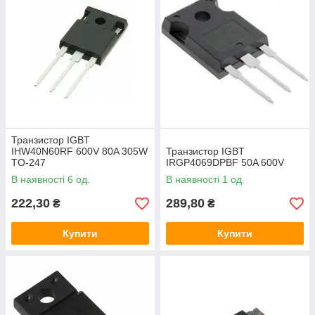
Транзистор IGBT
IHW40N60RF 600V 80A 305W
Транзистор IGBT
TO-247
IRGP4069DPBF 50A 600V
В наявності 6 од.
В наявності 1 од.
222,30
289,80
₴
₴
Купити
Купити