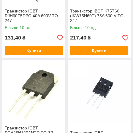
Транзистор IGBT
Транзистор IBGT K75T60
RJH60F5DPQ 40A 600V TO-
(IKW75N60T) 75A 600 V TO-
247
247
Більше 10 од.
Більше 10 од.
131,40
217,40
₴
₴
Купити
Купити
Транзистор IGBT
FGA25N120ANTD TO-3P
Транзистор IGBT