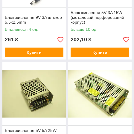
Блок живлення 5V 3A 15W
Блок живлення 9V 3A штекер
(металевий перфорований
5.5x2.5mm
корпус)
В наявності 4 од.
Більше 10 од.
261
202,10
₴
₴
Купити
Купити
Блок живлення 5V 5A 25W