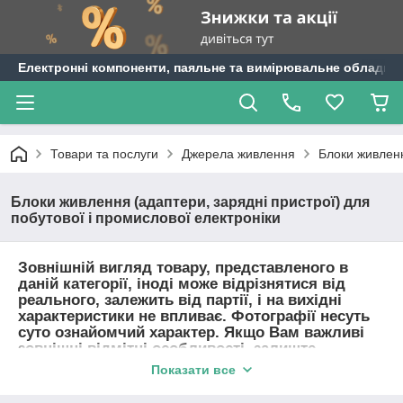
Електронні компоненти, паяльне та вимірювальне обладнан
Товари та послуги
Джерела живлення
Блоки живленн
Блоки живлення (адаптери, зарядні пристрої) для
побутової і промислової електроніки
Зовнішній вигляд товару, представленого в
даній категорії, іноді може відрізнятися від
реального, залежить від партії, і на вихідні
характеристики не впливає. Фотографії несуть
суто ознайомчий характер. Якщо Вам важливі
зовнішні відмітні особливості, залиште
коментар до замовлення або задайте
Показати все
уточнюючі питання менеджеру по телефону.