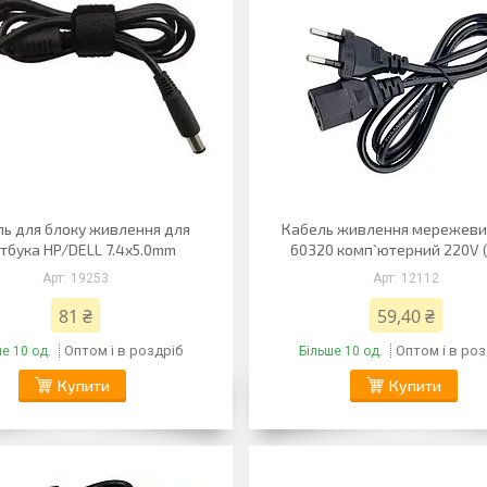
ь для блоку живлення для
Кабель живлення мережевий
тбука HP/DELL 7.4x5.0mm
60320 комп`ютерний 220V (
19253
12112
81 ₴
59,40 ₴
Оптом і в роздріб
Оптом і в роз
е 10 од.
Більше 10 од.
Купити
Купити