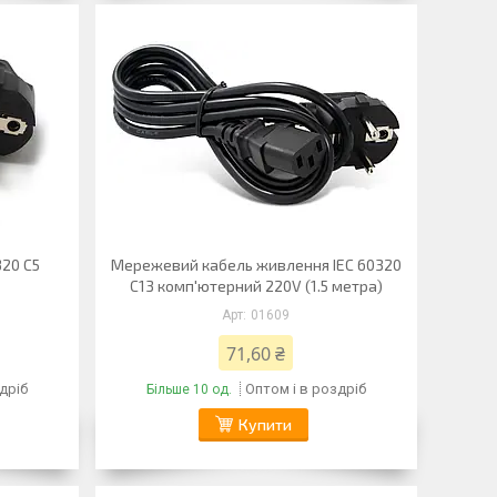
320 С5
Мережевий кабель живлення IEC 60320
C13 комп'ютерний 220V (1.5 метра)
01609
71,60 ₴
дріб
Оптом і в роздріб
Більше 10 од.
Купити