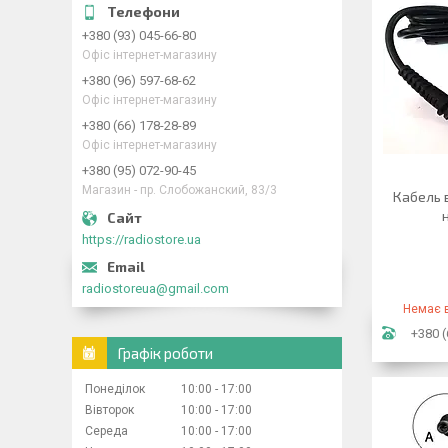
+380 (93) 045-66-80
Офіс інтернет-магазину
+380 (96) 597-68-62
Офіс інтернет-магазину
+380 (66) 178-28-89
Офіс інтернет-магазину
+380 (95) 072-90-45
Магазин - пр. Слобожанский, 83/3
Кабель 
https://radiostore.ua
radiostoreua@gmail.com
Немає в
+380 (
Графік роботи
Понеділок
10:00
17:00
Вівторок
10:00
17:00
Середа
10:00
17:00