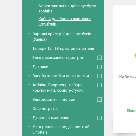
Блоки живлення для ноутбуків
Toshiba
Кабелі для блоків живлення
ноутбуків
Зарядні пристрої для ноутбуків
(Уцінка)
Тюнери Т2 і ТВ-приставки, антени
Електромеханічні пристрої
Датчики
Засоби розробки електроніки
Кабель 
Arduino, Raspberry - набори,
компоненти, комплектуючі
Вимірювальні прилади
Осцилографи
Більш
Джерела живлення
Універсальні зарядні пристрої
LiitoKala