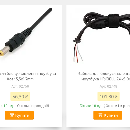
для блоку живлення ноутбука
Кабель для блоку живленн
Acer 5,5x1,7mm
ноутбука HP/DELL 7.4x5.
02750
02748
56,30 ₴
101,30 ₴
Оптом і в роздріб
Оптом і в роз
е 10 од.
Більше 10 од.
Купити
Купити