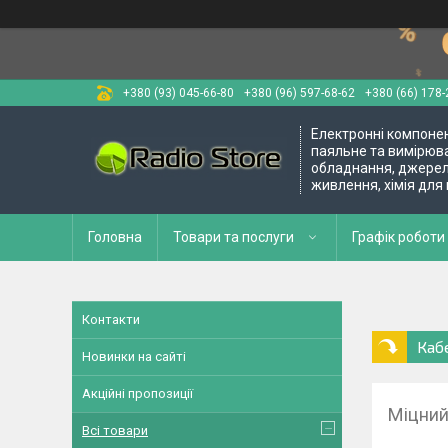
+380 (93) 045-66-80
+380 (96) 597-68-62
+380 (66) 178-
Електронні компоне
паяльне та вимірюв
обладнання, джере
живлення, хімія для
Головна
Товари та послуги
Графік роботи 
Контакти
Каб
Новинки на сайті
Акційні пропозиції
Міцний
Всі товари