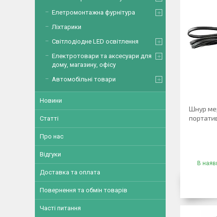
Елетромонтажна фурнітура
Ліхтарики
Світлодіодне LED освітлення
Електротовари та аксесуари для
дому, магазину, офісу
Автомобільні товари
Новини
Шнур ме
портатив
Статті
Про нас
Відгуки
В наявн
Доставка та оплата
Повернення та обмін товарів
Часті питання