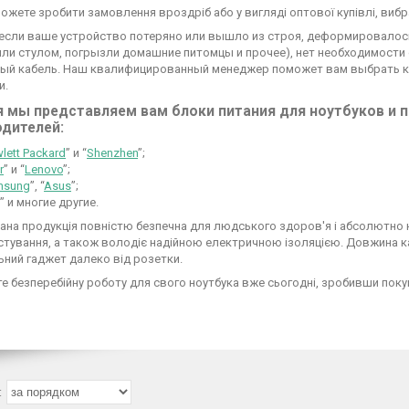
можете зробити замовлення вроздріб або у вигляді оптової купівлі, виб
 если ваше устройство потеряно или вышло из строя, деформировалось
или стулом, погрызли домашние питомцы и прочее), нет необходимости
ый кабель. Наш квалифицированный менеджер поможет вам выбрать к
и.
я мы представляем вам блоки питания для ноутбуков и 
одителей:
lett Packard
” и “
Shenzhen
”;
r
” и “
Lenovo
”;
msung
”, “
Asus
”;
” и многие другие.
на продукція повністю безпечна для людського здоров'я і абсолютно н
истування, а також володіє надійною електричною ізоляцією. Довжина
ний гаджет далеко від розетки.
е безперебійну роботу для свого ноутбука вже сьогодні, зробивши поку