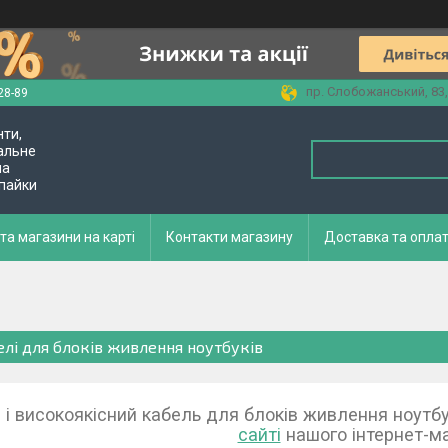
пр. Слобожанський, 83,
28-89
нти,
альне
ла
 пайки
та магазини на карті
Контакти магазину
Доставка та опла
елі для блоків живлення ноутбуків
 і високоякісний кабель для блоків живлення ноутбу
сайті
нашого інтернет-ма