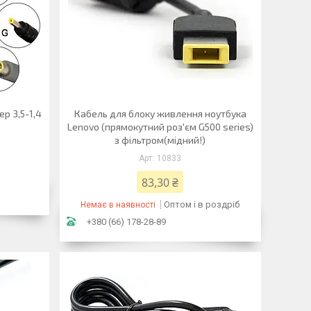
ер 3,5-1,4
Кабель для блоку живлення ноутбука
Lenovo (прямокутний роз'єм G500 series)
з фільтром(мідний!)
10833
83,30 ₴
Оптом і в роздріб
Немає в наявності
+380 (66) 178-28-89