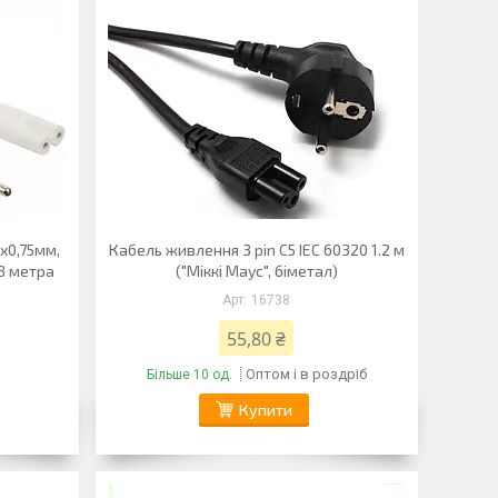
x0,75мм,
Кабель живлення 3 pin С5 IEC 60320 1.2 м
,8 метра
("Міккі Маус", біметал)
16738
55,80 ₴
Оптом і в роздріб
Більше 10 од.
Купити