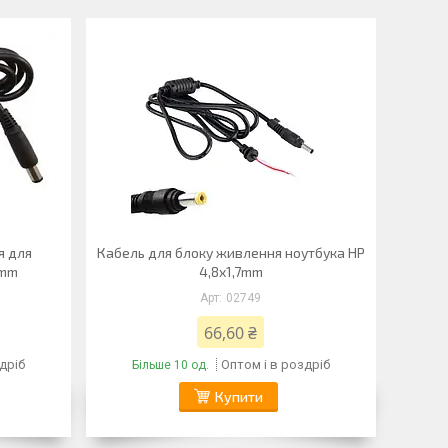
я для
Кабель для блоку живлення ноутбука HP
0mm
4,8x1,7mm
02749
66,60 ₴
дріб
Оптом і в роздріб
Більше 10 од.
Купити