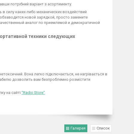
равши потрібний варіант з асортименту.
 в силу каких-либо механических воздействий
 обзаводится новой зарядкой, просто замените
ачественный аналог по приемлемой и демократичной
портативной техники следующих
етоксичний. Вона легко підключається, не нагрівається в
 кабелю дозволить вам безпроблемно розмістити
пку на сайті
"Radio Store"
Галерея
Список