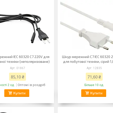
режний IEC 60320 C7 220V для
Шнур мережний C7 IEC 60320 2
ної техніки (неполяризоване)
для побутової техніки, сірий 1
01867
12835
85,10 ₴
71,60 ₴
Оптом і в роздріб
ості 2 од.
Більше 10 од.
Купити
Купити