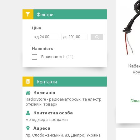
Фільтри
Ціна
Наявність
В наявності
11
Кабел
ноу
Контакти
RadioStore - радіоаматорські та електр
Більш
отехнічні товари
менеджер з продажів
пр. Слобожанський, 83, Дніпро, Україна