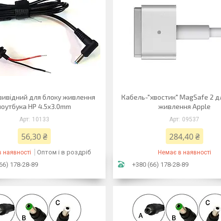
вивідний для блоку живлення
Кабель-"хвостик" MagSafe 2 д
ноутбука HP 4.5x3.0mm
живлення Apple
10133
09537
56,30 ₴
284,40 ₴
Оптом і в роздріб
 наявності
Немає в наявності
66) 178-28-89
+380 (66) 178-28-89