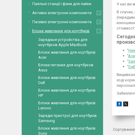
Паяльні станції і фени для пайки
У нас ви 
В случае,
Активні електронні компоненти
(передав
Пасивні електронні компоненти
изношенн
стоимост
Блоки живлення для ноутбуків
Сегодн
Зарядные устройства для
произв
ноутбуков Apple MacBook
“
Hew
Блоки живлення для ноутбуків
“
Ace
Acer
“
Sa
Блоки питания для ноутбуков
“
Dell
Asus
Вищевказа
Блоки живлення для ноутбуків
ході кор
Dell
персональ
Блоки живлення для ноутбуків
Забезпечт
HP
Блоки живлення для ноутбуків
Lenovo
Зарядні пристрої для ноутбуків
Samsung
Блоки живлення для ноутбуків
Sony