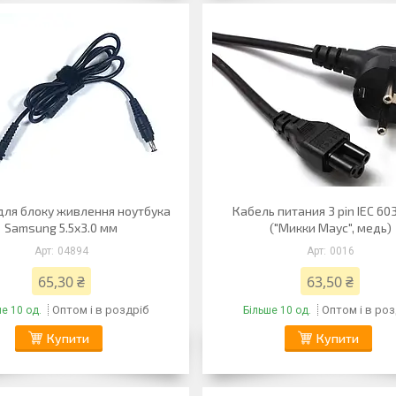
для блоку живлення ноутбука
Кабель питания 3 pin IEC 60
Samsung 5.5x3.0 мм
("Микки Маус", медь)
04894
0016
65,30 ₴
63,50 ₴
Оптом і в роздріб
Оптом і в роз
е 10 од.
Більше 10 од.
Купити
Купити