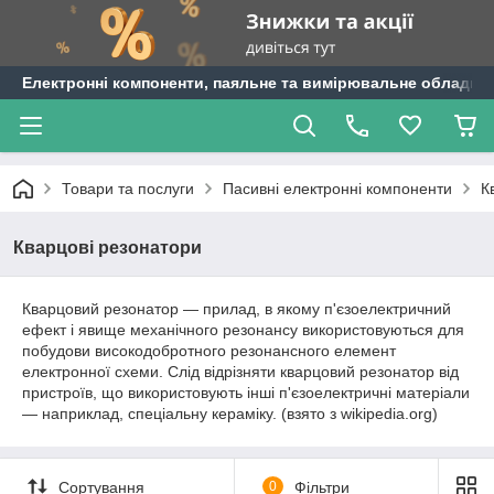
Електронні компоненти, паяльне та вимірювальне обладнан
Товари та послуги
Пасивні електронні компоненти
К
Кварцові резонатори
Кварцовий резонатор — прилад, в якому п'єзоелектричний
ефект і явище механічного резонансу використовуються для
побудови високодобротного резонансного елемент
електронної схеми. Слід відрізняти кварцовий резонатор від
пристроїв, що використовують інші п'єзоелектричні матеріали
— наприклад, спеціальну кераміку. (взято з wikipedia.org)
Сортування
0
Фільтри