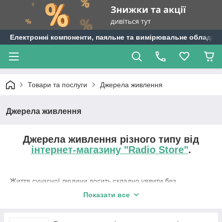
Електронні компоненти, паяльне та вимірювальне обладнан
Товари та послуги
Джерела живлення
Джерела живлення
Джерела живлення різного типу від
інтернет-магазину "Radio Store"
.
Життя сучасної людини досить складно уявити без
різноманітних гаджетів. Ми раді запропонувати вам широкий
Показати все
асортимент різних приладів і аксесуарів. Для їх справного
функціонування потрібні спеціальні пристрої, де буде
збережений заданий обсяг енергії, без якої неможлива