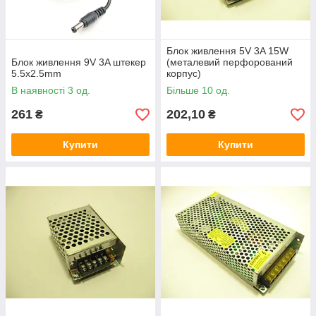
Блок живлення 5V 3A 15W
Блок живлення 9V 3A штекер
(металевий перфорований
5.5x2.5mm
корпус)
В наявності 3 од.
Більше 10 од.
261
202,10
₴
₴
Купити
Купити