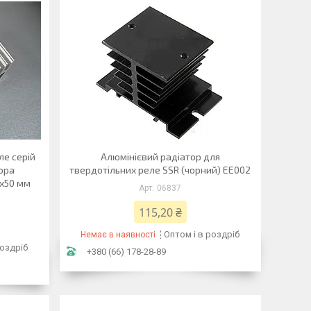
ле серій
Алюмінієвий радіатор для
ора
твердотільних реле SSR (чорний) EE002
1х50 мм
06837
115,20 ₴
Оптом і в роздріб
Немає в наявності
роздріб
+380 (66) 178-28-89