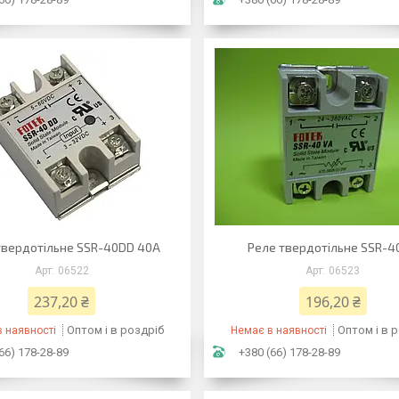
твердотільне SSR-40DD 40A
Реле твердотільне SSR-4
06522
06523
237,20 ₴
196,20 ₴
Оптом і в роздріб
Оптом і в 
 наявності
Немає в наявності
66) 178-28-89
+380 (66) 178-28-89