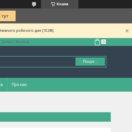
Кошик
лижчого робочого дня (10.08).
 Дніпро, Україна
Пошук...
та
Про нас