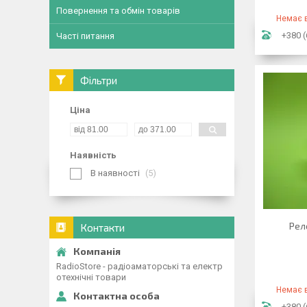
Повернення та обмін товарів
Немає в
+380 (
Часті питання
Фільтри
Ціна
Наявність
В наявності
5
Рел
Контакти
RadioStore - радіоаматорські та електр
отехнічні товари
Немає в
+380 (