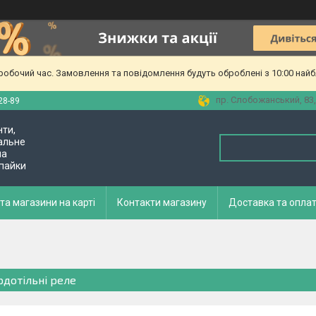
еробочий час. Замовлення та повідомлення будуть оброблені з 10:00 найб
пр. Слобожанський, 83,
28-89
нти,
альне
ла
 пайки
та магазини на карті
Контакти магазину
Доставка та опла
рдотільні реле