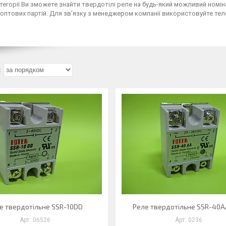
атегорії Ви зможете знайти твердотілі реле на будь-який можливий номі
оптових партій. Для зв'язку з менеджером компанії використовуйте тел
е твердотільне SSR-10DD
Реле твердотільне SSR-40A
06526
0236