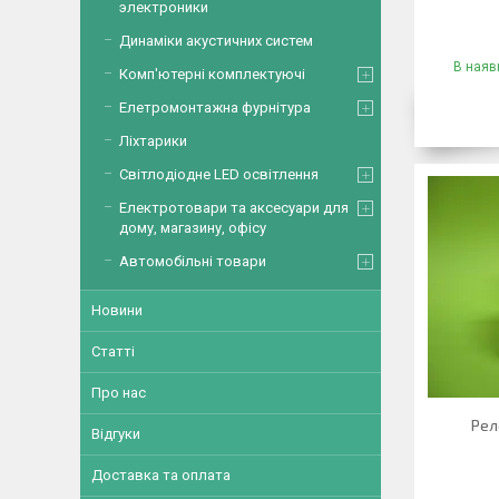
электроники
Динаміки акустичних систем
В наявн
Комп'ютерні комплектуючі
Елетромонтажна фурнітура
Ліхтарики
Світлодіодне LED освітлення
Електротовари та аксесуари для
дому, магазину, офісу
Автомобільні товари
Новини
Статті
Про нас
Рел
Відгуки
Доставка та оплата