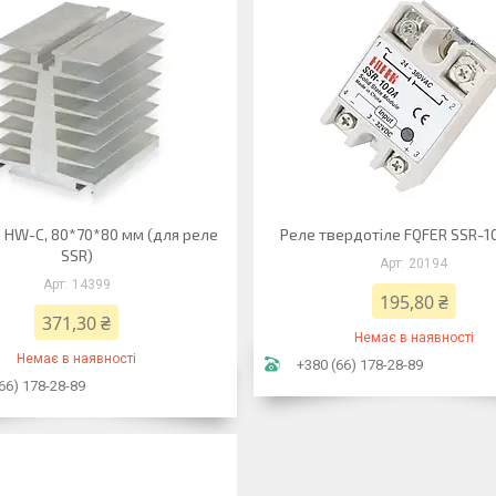
 HW-C, 80*70*80 мм (для реле
Реле твердотіле FQFER SSR-1
SSR)
20194
14399
195,80 ₴
371,30 ₴
Немає в наявності
Немає в наявності
+380 (66) 178-28-89
66) 178-28-89