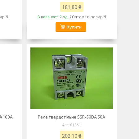
181,80 ₴
дріб
Оптом і в роздріб
В наявності 2 од.
Купити
A 100A
Реле твердотільне SSR-50DA 50A
01861
202,10 ₴