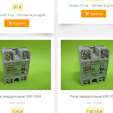
Оптом і в роз
Більше 10 од.
81 ₴
Купити
Оптом і в роздріб
ості 3 од.
Купити
е твердотільне SSR-10AA
Реле твердотільне SSR-1
06525
01686
126 ₴
130,10 ₴