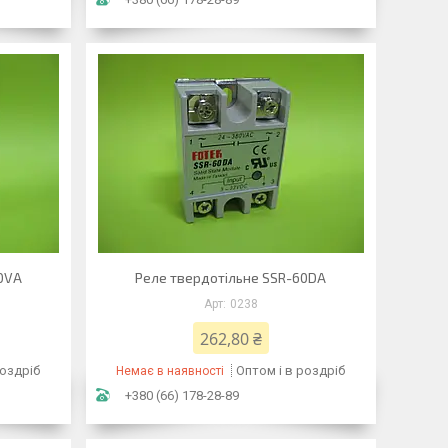
0VA
Реле твердотільне SSR-60DA
0238
262,80 ₴
роздріб
Оптом і в роздріб
Немає в наявності
+380 (66) 178-28-89