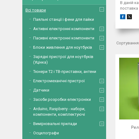
В даній к
поставка 
Всі товари
Паяльні станції і фени для пайки
Активні електронні компоненти
Пасивні електронні компоненти
Блоки живлення для ноутбуків
Зарядні пристрої для ноутбуків
(Уцінка)
Тюнери Т2 і ТВ-приставки, антени
Електромеханічні пристрої
Датчики
Засоби розробки електроніки
Arduino, Raspberry - набори,
компоненти, комплектуючі
Вимірювальні прилади
Рел
Осцилографи