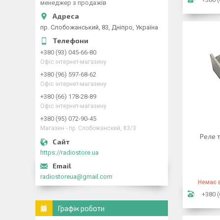
менеджер з продажів
пр. Слобожанський, 83, Дніпро, Україна
+380 (93) 045-66-80
Офіс інтернет-магазину
+380 (96) 597-68-62
Офіс інтернет-магазину
+380 (66) 178-28-89
Офіс інтернет-магазину
+380 (95) 072-90-45
Магазин - пр. Слобожанский, 83/3
Реле 
https://radiostore.ua
radiostoreua@gmail.com
Немає в
+380 (
Графік роботи