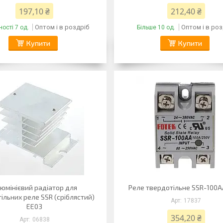
197,10 ₴
212,40 ₴
Оптом і в роздріб
Оптом і в роз
ості 7 од.
Більше 10 од.
Купити
Купити
юмінієвий радіатор для
Реле твердотільне SSR-100A
ільних реле SSR (сріблястий)
17837
EE03
354,20 ₴
06838