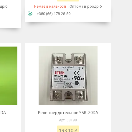
дріб
Оптом і в роздріб
Немає в наявності
+380 (66) 178-28-89
0DA
Реле твердотельное SSR-20DA
08198
193,10 ₴