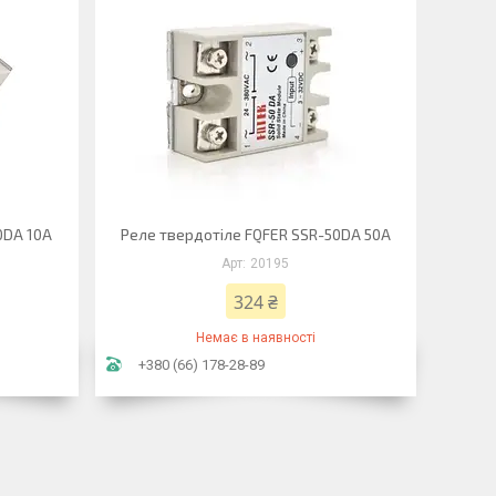
0DA 10A
Реле твердотіле FQFER SSR-50DA 50A
20195
324 ₴
Немає в наявності
+380 (66) 178-28-89