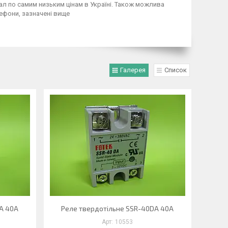
нал по самим низьким цінам в Україні. Також можлива
ефони, зазначені вище
Галерея
Список
A 40A
Реле твердотільне SSR-40DA 40A
10553