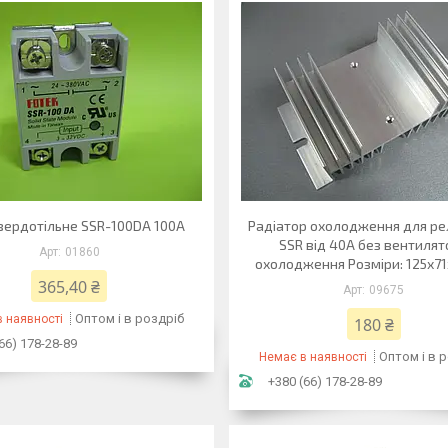
вердотільне SSR-100DA 100A
Радіатор охолодження для ре
SSR від 40A без вентилят
01860
охолодження Розміри: 125х7
365,40 ₴
09675
Оптом і в роздріб
 наявності
180 ₴
66) 178-28-89
Оптом і в 
Немає в наявності
+380 (66) 178-28-89