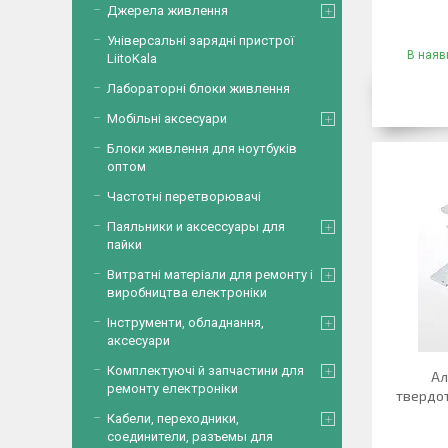
Джерела живлення
Універсальні зарядні пристрої
В наявн
LiitoKala
Лабораторні блоки живлення
Мобільні аксесуари
Блоки живлення для ноутбуків
оптом
Частотні перетворювачі
Паяльники и аксессуары для
пайки
Витратні матеріали для ремонту і
виробництва електроніки
Інструменти, обладнання,
аксесуари
Комплектуючі й запчастини для
Ал
ремонту електроніки
твердот
Кабели, переходники,
соединители, разъемы для