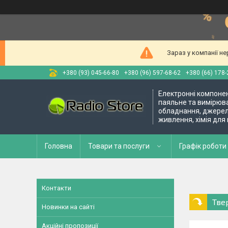
Зараз у компанії н
+380 (93) 045-66-80
+380 (96) 597-68-62
+380 (66) 178-
Електронні компоне
паяльне та вимірюв
обладнання, джере
живлення, хімія для
Головна
Товари та послуги
Графік роботи 
Контакти
Тве
Новинки на сайті
Акційні пропозиції