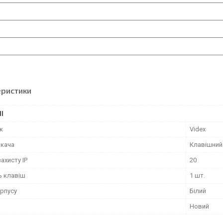
еристики
І
к
Videx
икача
Клавішний
захисту IP
20
ь клавіш
1 шт.
орпусу
Білий
Новий