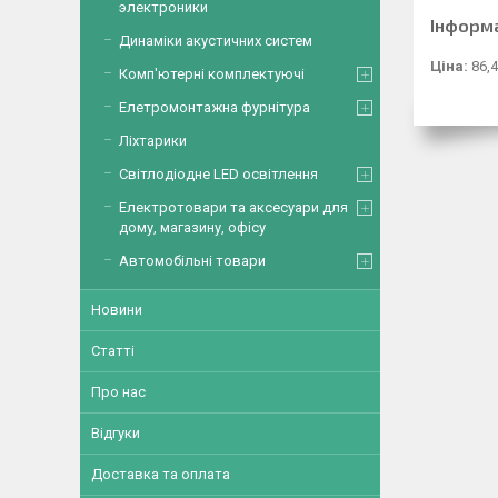
электроники
Інформ
Динаміки акустичних систем
Ціна:
86,4
Комп'ютерні комплектуючі
Елетромонтажна фурнітура
Ліхтарики
Світлодіодне LED освітлення
Електротовари та аксесуари для
дому, магазину, офісу
Автомобільні товари
Новини
Статті
Про нас
Відгуки
Доставка та оплата