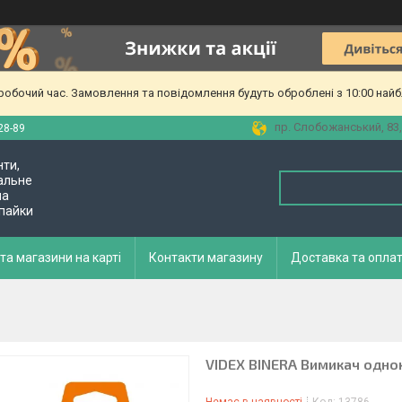
еробочий час. Замовлення та повідомлення будуть оброблені з 10:00 найб
пр. Слобожанський, 83,
28-89
нти,
альне
ла
 пайки
та магазини на карті
Контакти магазину
Доставка та опла
VIDEX BINERA Вимикач одно