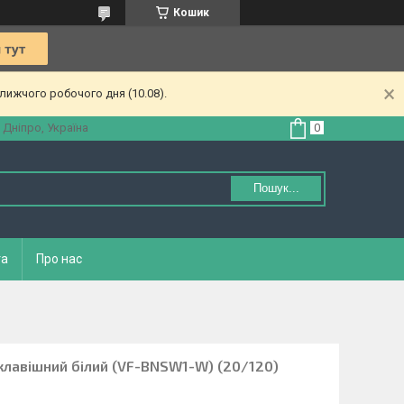
Кошик
лижчого робочого дня (10.08).
 Дніпро, Україна
Пошук...
та
Про нас
клавішний білий (VF-BNSW1-W) (20/120)