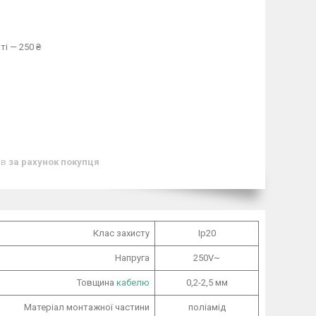
ті — 250 ₴
ів
за рахунок покупця
Клас захисту
Ip20
Напруга
250V~
Товщина
кабелю
0,2-2,5 мм
Матеріал монтажної частини
поліамід