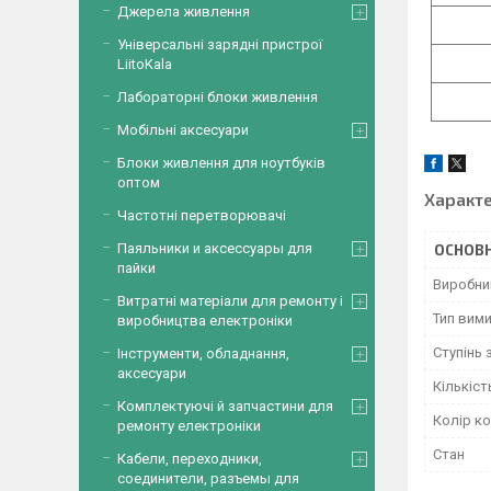
Джерела живлення
Універсальні зарядні пристрої
LiitoKala
Лабораторні блоки живлення
Мобільні аксесуари
Блоки живлення для ноутбуків
оптом
Характ
Частотні перетворювачі
Паяльники и аксессуары для
ОСНОВН
пайки
Виробни
Витратні матеріали для ремонту і
Тип вим
виробництва електроніки
Ступінь 
Інструменти, обладнання,
аксесуари
Кількіст
Комплектуючі й запчастини для
Колір к
ремонту електроніки
Стан
Кабели, переходники,
соединители, разъемы для