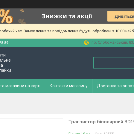
еробочий час. Замовлення та повідомлення будуть оброблені з 10:00 найб
пр. Слобожанський, 83,
28-89
нти,
альне
ла
 пайки
та магазини на карті
Контакти магазину
Доставка та опла
Транзистор біполярний BD13