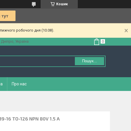
Кошик
лижчого робочого дня (10.08).
 Дніпро, Україна
Пошук...
та
Про нас
9-16 TO-126 NPN 80V 1.5 A