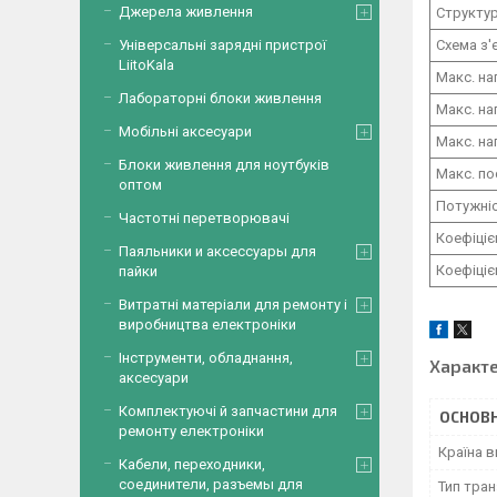
Джерела живлення
Структу
Схема з'
Універсальні зарядні пристрої
LiitoKala
Макс. на
Лабораторні блоки живлення
Макс. на
Мобільні аксесуари
Макс. на
Блоки живлення для ноутбуків
Макс. по
оптом
Потужні
Частотні перетворювачі
Коефіціє
Паяльники и аксессуары для
Коефіціє
пайки
Витратні матеріали для ремонту і
виробництва електроніки
Інструменти, обладнання,
Характ
аксесуари
Комплектуючі й запчастини для
ОСНОВН
ремонту електроніки
Країна 
Кабели, переходники,
соединители, разъемы для
Тип тра