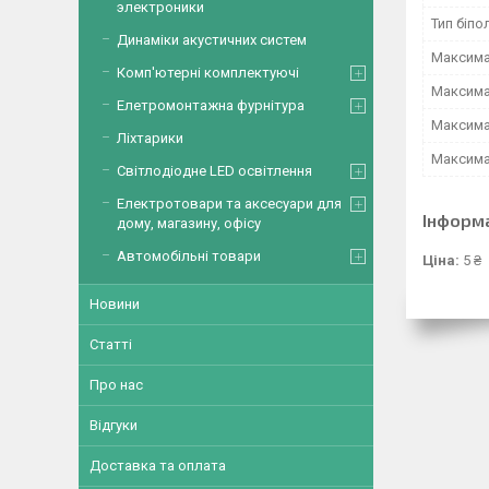
электроники
Тип біп
Динаміки акустичних систем
Максима
Комп'ютерні комплектуючі
Максима
Елетромонтажна фурнітура
Максима
Ліхтарики
Максима
Світлодіодне LED освітлення
Електротовари та аксесуари для
Інформ
дому, магазину, офісу
Автомобільні товари
Ціна:
5 ₴
Новини
Статті
Про нас
Відгуки
Доставка та оплата