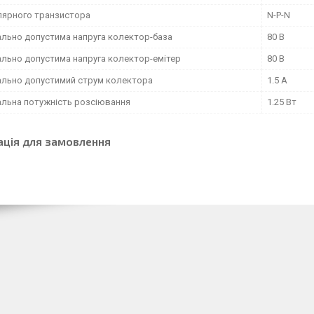
олярного транзистора
N-P-N
льно допустима напруга колектор-база
80 В
льно допустима напруга колектор-емітер
80 В
льно допустимий струм колектора
1.5 А
льна потужність розсіювання
1.25 Вт
ація для замовлення