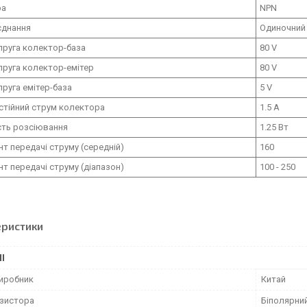
ра
NPN
єднання
Одиночний
пруга колектор-база
80 V
пруга колектор-емітер
80 V
пруга емітер-база
5 V
стійний струм колектора
1.5 А
сть розсіювання
1.25 Вт
нт передачі струму (середній)
160
нт передачі струму (діапазон)
100 - 250
еристики
І
виробник
Китай
нзистора
Біполярни