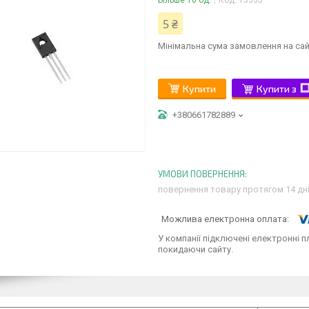
Більше 10 од.
Код:
13555
5 ₴
Мінімальна сума замовлення на сай
Купити
Купити з
+380661782889
повернення товару протягом 14 дн
У компанії підключені електронні п
покидаючи сайту.