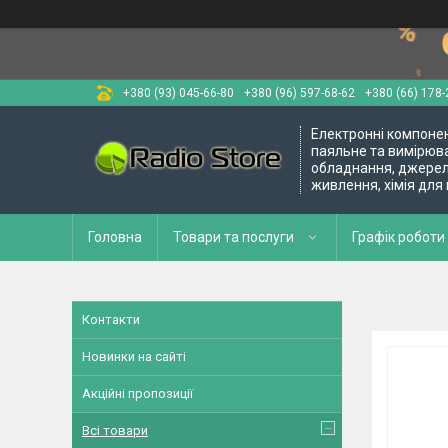
+380 (93) 045-66-80
+380 (96) 597-68-62
+380 (66) 178-
Електронні компоне
паяльне та вимірюв
обладнання, джере
живлення, хімія для
Головна
Товари та послуги
Графік роботи 
Контакти
Новинки на сайті
Акційні пропозиції
Всі товари