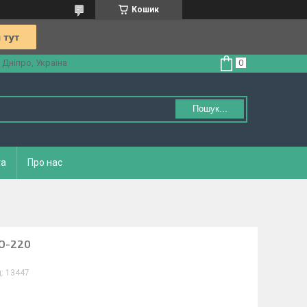
Кошик
 Дніпро, Україна
Пошук...
та
Про нас
TO-220
д:
13447