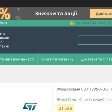
пр. Слобожанський, 83,
28-89
нти,
альне
ла
 пайки
та магазини на карті
Контакти магазину
Доставка та опла
Мікросхема LD1117V50-DG 
Більше 10 од.
Оптом і в роздріб
Ко
21,60 ₴