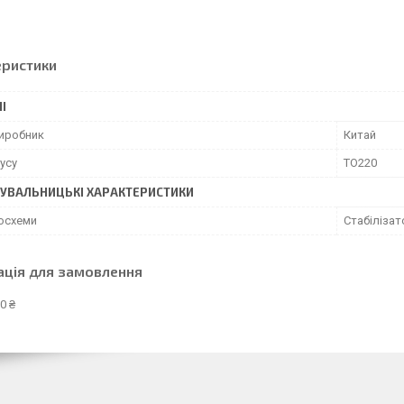
еристики
І
виробник
Китай
усу
TO220
УВАЛЬНИЦЬКІ ХАРАКТЕРИСТИКИ
росхеми
Стабілізат
ація для замовлення
0 ₴