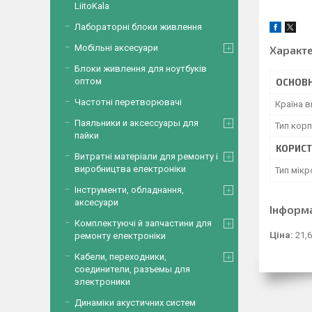
LiitoKala
Лабораторні блоки живлення
Мобільні аксесуари
Характ
Блоки живлення для ноутбуків
оптом
ОСНОВН
Частотні перетворювачі
Країна 
Паяльники и аксессуары для
Тип корп
пайки
КОРИСТ
Витратні матеріали для ремонту і
виробництва електроніки
Тип мік
Інструменти, обладнання,
аксесуари
Інформ
Комплектуючі й запчастини для
Ціна:
21,6
ремонту електроніки
Кабели, переходники,
соединители, разъемы для
электроники
Динаміки акустичних систем