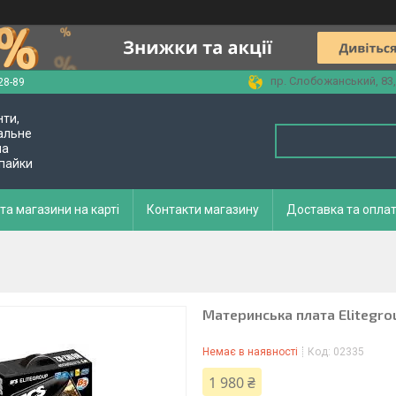
пр. Слобожанський, 83,
28-89
нти,
альне
ла
 пайки
та магазини на карті
Контакти магазину
Доставка та опла
Материнська плата Elitegro
Немає в наявності
Код:
02335
1 980 ₴