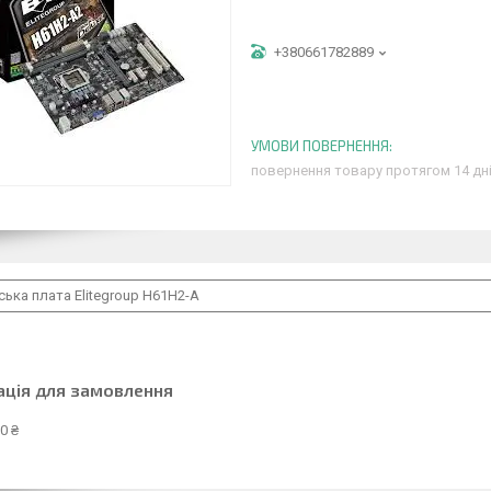
+380661782889
повернення товару протягом 14 дн
ька плата Elitegroup H61H2-A
ація для замовлення
0 ₴