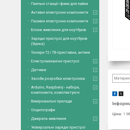
Паяльні станції і фени для пайки
Активні електронні компоненти
Пасивні електронні компоненти
Блоки живлення для ноутбуків
Зарядні пристрої для ноутбуків
(Уцінка)
Тюнери Т2 і ТВ-приставки, антени
Електромеханічні пристрої
Датчики
Материнс
Засоби розробки електроніки
Arduino, Raspberry - набори,
компоненти, комплектуючі
Вимірювальні прилади
Інформ
Осцилографи
Ціна:
1 98
Джерела живлення
Універсальні зарядні пристрої