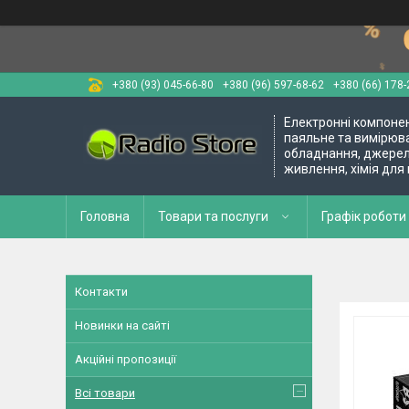
+380 (93) 045-66-80
+380 (96) 597-68-62
+380 (66) 178-
Електронні компоне
паяльне та вимірюв
обладнання, джере
живлення, хімія для
Головна
Товари та послуги
Графік роботи 
Контакти
Новинки на сайті
Акційні пропозиції
Всі товари