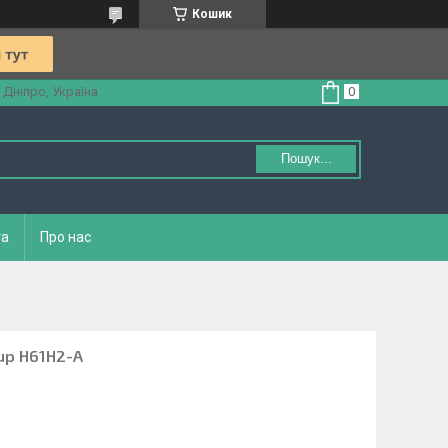
Кошик
 Дніпро, Україна
Пошук...
та
Про нас
up H61H2-A