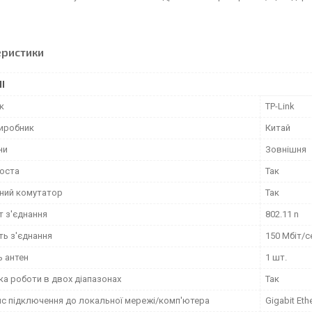
еристики
І
к
TP-Link
виробник
Китай
ни
Зовнішня
оста
Так
ний комутатор
Так
т з'єднання
802.11 n
ть з'єднання
150 Мбіт/с
ь антен
1 шт.
ка роботи в двох діапазонах
Так
йс підключення до локальної мережі/комп'ютера
Gigabit Eth