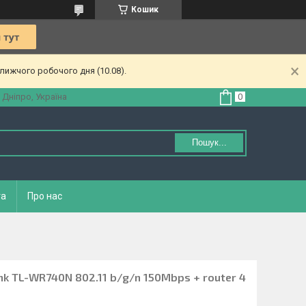
Кошик
лижчого робочого дня (10.08).
 Дніпро, Україна
Пошук...
та
Про нас
k TL-WR740N 802.11 b/g/n 150Mbps + router 4