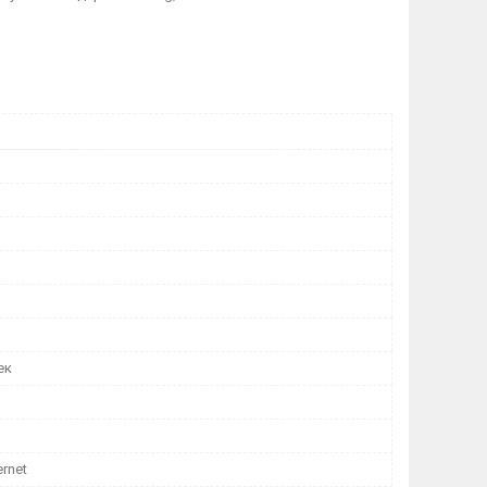
ек
ernet