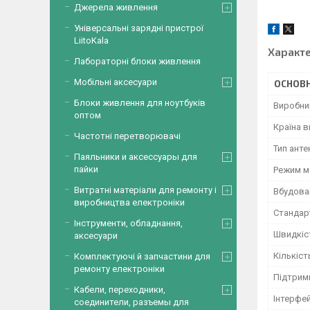
Джерела живлення
Універсальні зарядні пристрої
LiitoKala
Характ
Лабораторні блоки живлення
Мобільні аксесуари
ОСНОВН
Блоки живлення для ноутбуків
Виробни
оптом
Країна 
Частотні перетворювачі
Тип анте
Паяльники и аксессуары для
пайки
Режим м
Витратні матеріали для ремонту і
Вбудова
виробництва електроніки
Стандар
Інструменти, обладнання,
Швидкіс
аксесуари
Кількіст
Комплектуючі й запчастини для
ремонту електроніки
Підтрим
Кабели, переходники,
Інтерфе
соединители, разъемы для