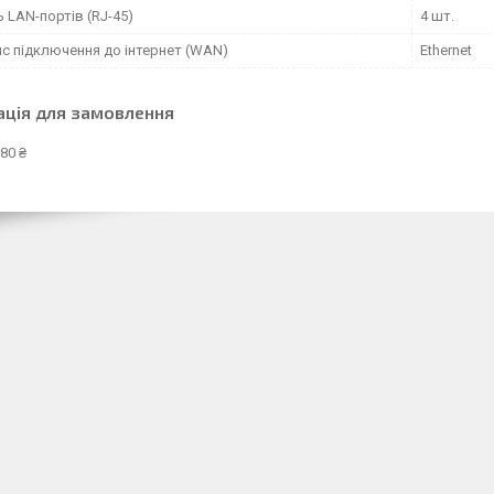
ь LAN-портів (RJ-45)
4 шт.
йс підключення до інтернет (WAN)
Ethernet
ація для замовлення
80 ₴