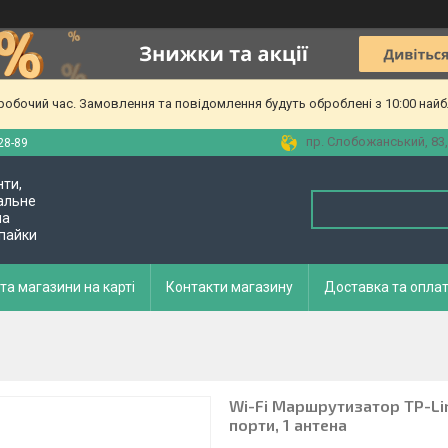
еробочий час. Замовлення та повідомлення будуть оброблені з 10:00 найб
пр. Слобожанський, 83,
28-89
нти,
альне
ла
 пайки
та магазини на карті
Контакти магазину
Доставка та опла
Wi-Fi Маршрутизатор TP-Lin
порти, 1 антена