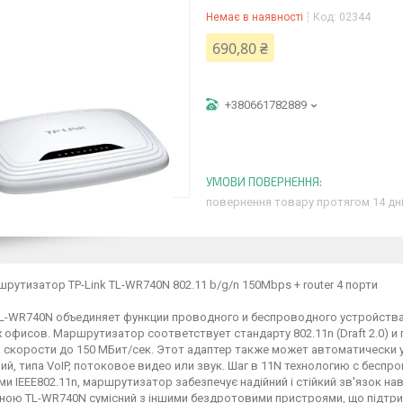
Немає в наявності
Код:
02344
690,80 ₴
+380661782889
повернення товару протягом 14 дн
шрутизатор TP-Link TL-WR740N 802.11 b/g/n 150Mbps + router 4 порти
L-WR740N объединяет функции проводного и беспроводного устройства 
 офисов. Маршрутизатор соответствует стандарту 802.11n (Draft 2.0)
а скорости до 150 МБит/сек. Этот адаптер также может автоматически
й, типа VoIP, потоковое видео или звук. Шаг в 11N технологию с беспр
и IEEE802.11n, маршрутизатор забезпечує надійний і стійкий зв'язок наві
ною TL-WR740N сумісний з іншими бездротовими пристроями, що підтриму