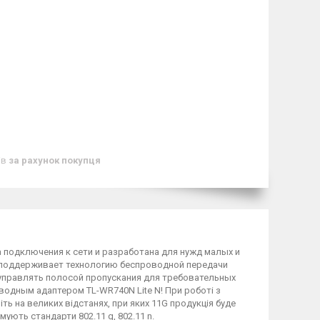
ів
за рахунок покупця
подключения к сети и разработана для нужд малых и
 и поддерживает технологию беспроводной передачи
 управлять полосой пропускания для требовательных
оводным адаптером TL-WR740N Lite N! При роботі з
ть на великих відстанях, при яких 11G продукція буде
ють стандарти 802.11 g, 802.11 n.