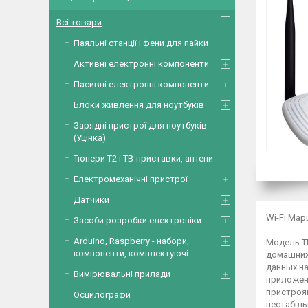
Всі товари
Паяльні станції і фени для пайки
Активні електронні компоненти
Пасивні електронні компоненти
Блоки живлення для ноутбуків
Зарядні пристрої для ноутбуків
(Уцінка)
Тюнери Т2 і ТВ-приставки, антени
Електромеханічні пристрої
Датчики
Wi-Fi Мар
Засоби розробки електроніки
Arduino, Raspberry - набори,
Модель T
компоненти, комплектуючі
домашних
данных н
Вимірювальні прилади
приложени
пристроям
Осцилографи
нестабіль