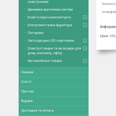
электроники
Кількіст
Динаміки акустичних систем
Інтерфе
Комп'ютерні комплектуючі
Елетромонтажна фурнітура
Інформ
Ліхтарики
Ціна:
690,
Світлодіодне LED освітлення
Електротовари та аксесуари для
дому, магазину, офісу
Автомобільні товари
Новини
Статті
Про нас
Відгуки
Доставка та оплата