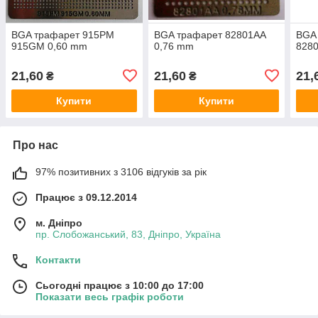
BGA трафарет 915PM
BGA трафарет 82801AA
BGA
915GM 0,60 mm
0,76 mm
8280
21,60
21,60
21,
₴
₴
Купити
Купити
Про нас
97% позитивних з 3106 відгуків за рік
Працює з 09.12.2014
м. Дніпро
пр. Слобожанський, 83, Дніпро, Україна
Контакти
Сьогодні працює з 10:00 до 17:00
Показати весь графік роботи