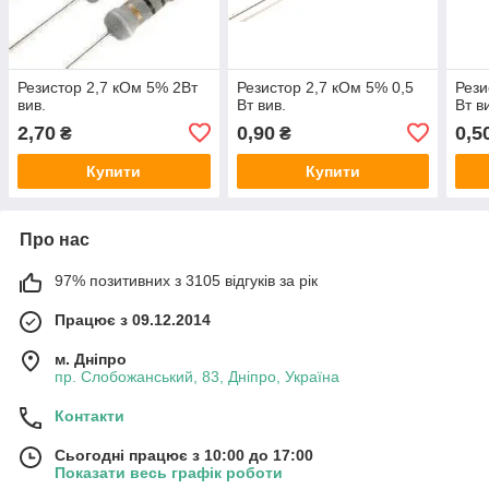
Резистор 2,7 кОм 5% 2Вт
Резистор 2,7 кОм 5% 0,5
Рези
вив.
Вт вив.
Вт в
2,70
0,90
0,5
₴
₴
Купити
Купити
Про нас
97% позитивних з 3105 відгуків за рік
Працює з 09.12.2014
м. Дніпро
пр. Слобожанський, 83, Дніпро, Україна
Контакти
Сьогодні працює з 10:00 до 17:00
Показати весь графік роботи