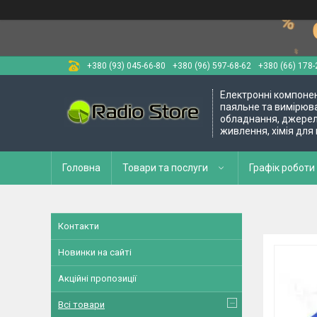
+380 (93) 045-66-80
+380 (96) 597-68-62
+380 (66) 178-
Електронні компоне
паяльне та вимірюв
обладнання, джере
живлення, хімія для
Головна
Товари та послуги
Графік роботи 
Контакти
Новинки на сайті
Акційні пропозиції
Всі товари