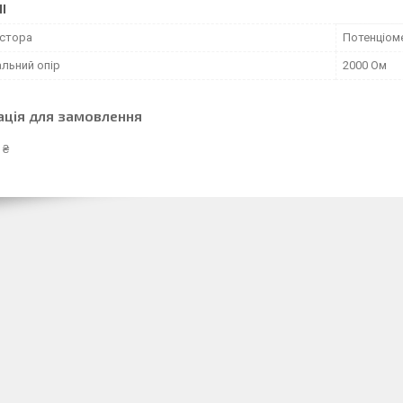
І
истора
Потенціом
льний опір
2000 Ом
ація для замовлення
 ₴