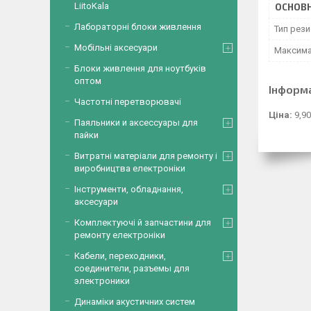
LiitoKala
ОСНОВН
Лабораторні блоки живлення
Тип рез
Мобільні аксесуари
Максима
Блоки живлення для ноутбуків
оптом
Інформ
Частотні перетворювачі
Ціна:
9,90
Паяльники и аксессуары для
пайки
Витратні матеріали для ремонту і
виробництва електроніки
Інструменти, обладнання,
аксесуари
Комплектуючі й запчастини для
ремонту електроніки
Кабели, переходники,
соединители, разъемы для
электроники
Динаміки акустичних систем