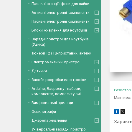
Паяльні станції і фени для пайки
Активні електронні компоненти
Пасивні електронні компоненти
Блоки живлення для ноутбуків
Зарядні пристрої для ноутбуків
(Уцінка)
Тюнери Т2 і ТВ-приставки, антени
Електромеханічні пристрої
Датчики
Засоби розробки електроніки
Arduino, Raspberry - набори,
Резистор
компоненти, комплектуючі
Максимал
Вимірювальні прилади
Осцилографи
Джерела живлення
Характ
Універсальні зарядні пристрої