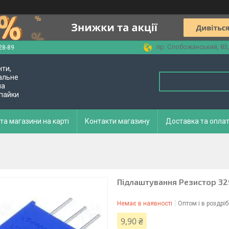
пр. Слобожанський, 83,
28-89
нти,
альне
ла
 пайки
та магазини на карті
Контакти магазину
Доставка та опла
Підлаштування Резистор 3
Немає в наявності
Оптом і в роздріб
9,90 ₴