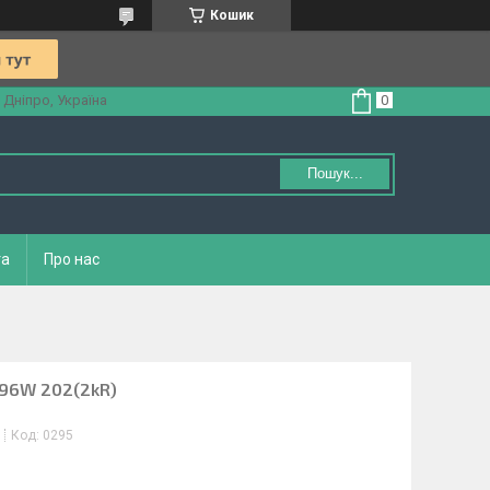
Кошик
 Дніпро, Україна
Пошук...
та
Про нас
296W 202(2kR)
Код:
0295