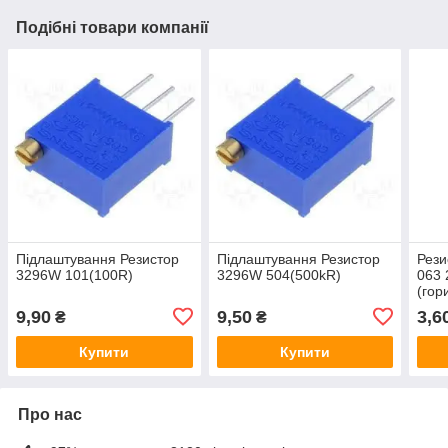
Подібні товари компанії
Підлаштування Резистор
Підлаштування Резистор
Рези
3296W 101(100R)
3296W 504(500kR)
063 
(гор
9,90
9,50
3,6
₴
₴
Купити
Купити
Про нас