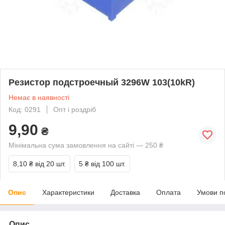
Резистор подстроечный 3296W 103(10kR)
Немає в наявності
Код: 0291
Опт і роздріб
9,90
₴
Мінімальна сума замовлення на сайті — 250 ₴
8,10 ₴
від 20 шт.
5 ₴
від 100 шт.
Опис
Характеристики
Доставка
Оплата
Умови п
Опис