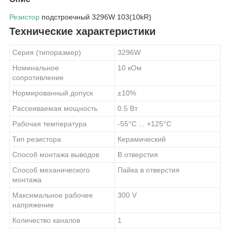
Резистор
подстроечный 3296W 103(10kR)
Технические характеристики
Серия (типоразмер)
3296W
Номинальное
10 кОм
сопротивление
Нормированный допуск
±10%
Рассеиваемая мощность
0.5 Вт
Рабочая температура
-55°C ... +125°C
Тип резистора
Керамический
Способ монтажа выводов
В отверстия
Способ механического
Пайка в отверстия
монтажа
Максимальное рабочее
300 V
напряжение
Количество каналов
1