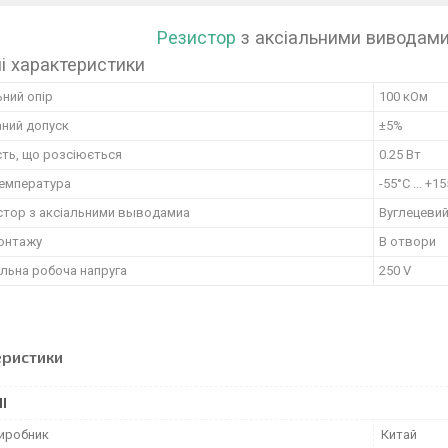
Резистор
з аксіальними виводами
ні характеристики
ний опір
100 кОм
ний допуск
±5%
ть, що розсіюється
0.25 Вт
температура
-55°C ... +1
стор з аксіальними выводамиа
Вуглецеви
монтажу
В отвори
льна робоча напруга
250 V
еристики
І
виробник
Китай