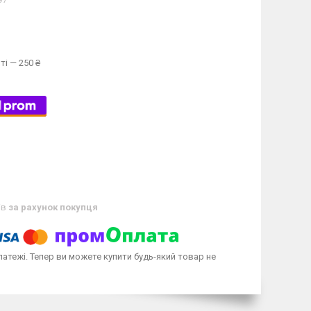
97
ті — 250 ₴
ів
за рахунок покупця
латежі. Тепер ви можете купити будь-який товар не