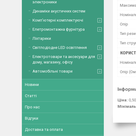
электроники
Максима
Динаміки акустичних систем
Номінал
Комп'ютерні комплектуючі
Опір
Елетромонтажна фурнітура
Тип рез
Ліхтарики
Тип стр
Світлодіодне LED освітлення
КОРИСТ
Електротовари та аксесуари для
дому, магазину, офісу
Номіналь
Автомобільні товари
Опір (Ом
Новини
Інформ
Статті
Ціна:
0,50
Мінімаль
Про нас
Відгуки
Доставка та оплата