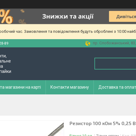
еробочий час. Замовлення та повідомлення будуть оброблені з 10:00 найб
пр. Слобожанський, 83,
28-89
нти,
альне
ла
 пайки
та магазини на карті
Контакти магазину
Доставка та опла
Резистор 100 кОм 5% 0,25 В