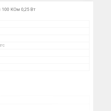
 100 КОм 0,25 Вт
55°C
й