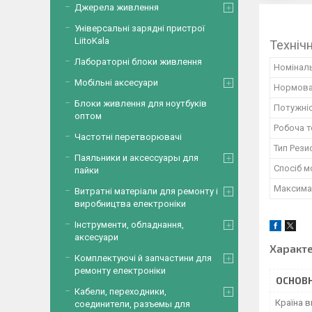
Джерела живлення
Універсальні зарядні пристрої
LiitoKala
Техніч
Лабораторні блоки живлення
Номіналь
Мобільні аксесуари
Нормова
Блоки живлення для ноутбуків
Потужніс
оптом
Робоча 
Частотні перетворювачі
Тип Рези
Паяльники и аксессуары для
Спосіб 
пайки
Максима
Витратні матеріали для ремонту і
виробництва електроніки
Інструменти, обладнання,
аксесуари
Характ
Комплектуючі й запчастини для
ремонту електроніки
ОСНОВН
Кабели, переходники,
Країна 
соединители, разъемы для