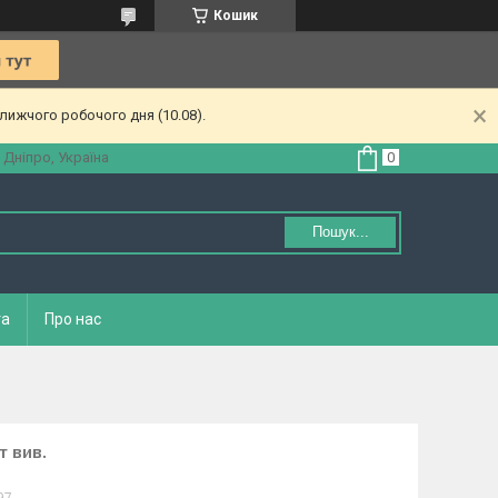
Кошик
лижчого робочого дня (10.08).
 Дніпро, Україна
Пошук...
та
Про нас
т вив.