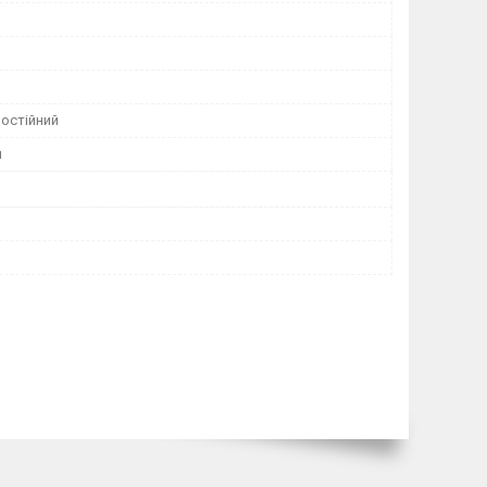
постійний
й