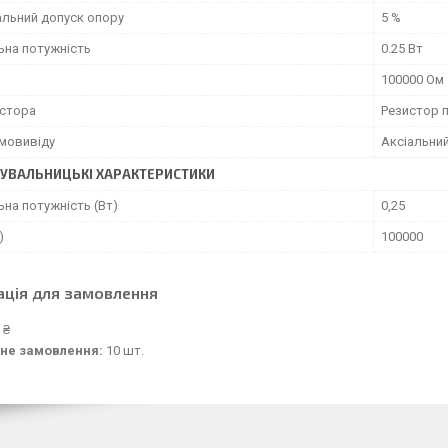
льний допуск опору
5 %
ьна потужність
0.25 Вт
100000 Ом
истора
Резистор 
умовивіду
Аксіальни
УВАЛЬНИЦЬКІ ХАРАКТЕРИСТИКИ
на потужність (Вт)
0,25
)
100000
ація для замовлення
 ₴
не замовлення:
10 шт.