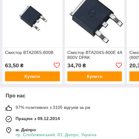
Сімістор BTA208S-800B
Сімістор BTA204S-800E 4A
Сімі
800V DPAK
(800
63,50
34,70
20,
₴
₴
Купити
Купити
Про нас
97% позитивних з 3105 відгуків за рік
Працює з 09.12.2014
м. Дніпро
пр. Слобожанський, 83, Дніпро, Україна