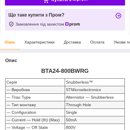
Що таке купити з Пром?
Замовлення під захистом
Опис
Характеристики
Доставка
Оплата
Умови п
Опис
BTA24-800BWRG
Серія
Snubberless™
— Виробник
STMicroelectronics
— Triac Type
Alternistor ― Snubberless
— Тип монтажу
Through Hole
— Configuration
Single
— Current ― Hold (Ih) (Max)
50mA
— Voltage ― Off State
800V