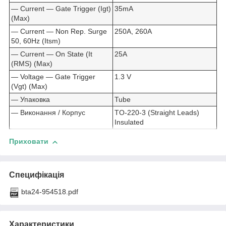
— Current ― Gate Trigger (Igt)
35mA
(Max)
— Current ― Non Rep. Surge
250A, 260A
50, 60Hz (Itsm)
— Current ― On State (It
25A
(RMS) (Max)
— Voltage ― Gate Trigger
1.3 V
(Vgt) (Max)
— Упаковка
Tube
— Виконання / Корпус
TO-220-3 (Straight Leads)
Insulated
Приховати
Специфікація
bta24-954518.pdf
Характеристики