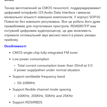
Тюнер виготовлений за CMOS технології, поддерждерживает
цифровий інтерфейс I2S Audio Data Interface і вимагає
мінімальної кількості зовнішніх компонентів. У корпусі SOP16.
Повністю без зовнішніх регулювань. Все це робить його дуже
привабливим для портативних пристроїв. RDA5807FP має
потужний цифровим аудіопроцесор, це дає можливість
отримати оптимальний звук високої якості в різних умовах
прийому.
Особливості
CMOS single-chip fully-integrated FM tuner
Low power consumption
Total current consumption lower than 20mA at 3.0
V power supplywhen under normal situation
Support worldwide frequency band
50-108MHz
Support flexible channel mode spacing
100KHz, 200KHz, 50KHz and 25KHz
Support RDS/RBDS