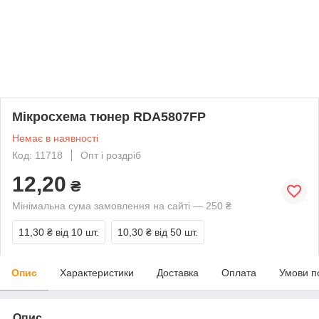
Мікросхема тюнер RDA5807FP
Немає в наявності
Код: 11718
Опт і роздріб
12,20
₴
Мінімальна сума замовлення на сайті — 250 ₴
11,30 ₴
від 10 шт.
10,30 ₴
від 50 шт.
Опис
Характеристики
Доставка
Оплата
Умови п
Опис