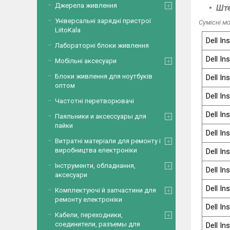
Джерела живлення
Ште
Універсальні зарядні пристрої
Сумісні мо
LiitoKala
Dell In
Лабораторні блоки живлення
Dell In
Мобільні аксесуари
Блоки живлення для ноутбуків
Dell In
оптом
Dell In
Частотні перетворювачі
Dell In
Паяльники и аксессуары для
пайки
Dell In
Витратні матеріали для ремонту і
виробництва електроніки
Dell In
Інструменти, обладнання,
Dell In
аксесуари
Dell In
Комплектуючі й запчастини для
ремонту електроніки
Dell In
Кабели, переходники,
соединители, разъемы для
Dell In