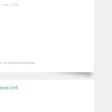
Код:
11456
ів
за рахунок покупця
ків Dell