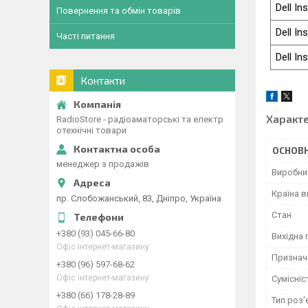
Dell In
Повернення та обмін товарів
Dell In
Часті питання
Dell In
Контакти
Характ
RadioStore - радіоаматорські та електр
отехнічні товари
ОСНОВН
менеджер з продажів
Виробни
Країна 
пр. Слобожанський, 83, Дніпро, Україна
Стан
+380 (93) 045-66-80
Вихідна 
Офіс інтернет-магазину
Признач
+380 (96) 597-68-62
Офіс інтернет-магазину
Сумісніс
+380 (66) 178-28-89
Тип роз'