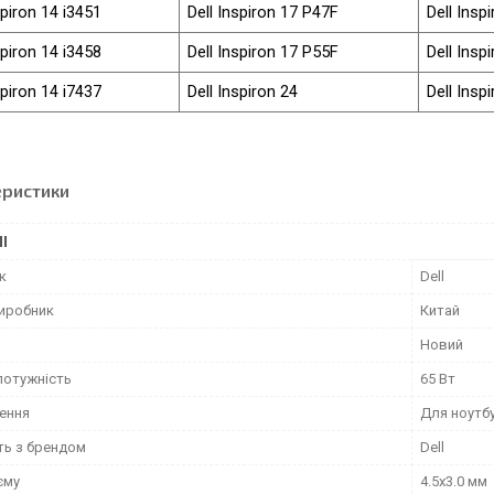
spiron 14 i3451
Dell Inspiron 17 P47F
Dell Insp
spiron 14 i3458
Dell Inspiron 17 P55F
Dell Insp
spiron 14 i7437
Dell Inspiron 24
Dell Insp
еристики
І
к
Dell
виробник
Китай
Новий
потужність
65 Вт
ення
Для ноутб
ть з брендом
Dell
єму
4.5x3.0 мм