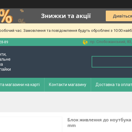
еробочий час. Замовлення та повідомлення будуть оброблені з 10:00 найб
пр. Слобожанський, 83,
28-89
нти,
альне
ла
 пайки
та магазини на карті
Контакти магазину
Доставка та опла
Блок живлення до ноутбука De
mm