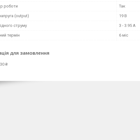
ор роботи
Так
напруга (output)
19 В
ідного струму
3 - 3.95 А
ний термін
6 міс
ація для замовлення
30 ₴