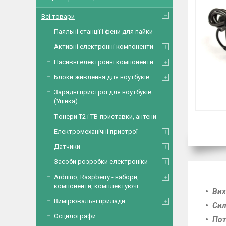
Всі товари
Паяльні станції і фени для пайки
Активні електронні компоненти
Пасивні електронні компоненти
Блоки живлення для ноутбуків
Зарядні пристрої для ноутбуків
(Уцінка)
Тюнери Т2 і ТВ-приставки, антени
Електромеханічні пристрої
Датчики
Засоби розробки електроніки
Arduino, Raspberry - набори,
компоненти, комплектуючі
Вих
Вимірювальні прилади
Сил
Осцилографи
Пот