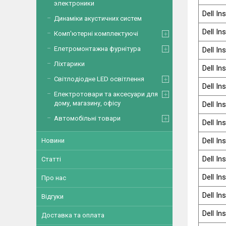
электроники
Dell In
Динаміки акустичних систем
Dell In
Комп'ютерні комплектуючі
Елетромонтажна фурнітура
Dell In
Ліхтарики
Dell In
Світлодіодне LED освітлення
Dell In
Електротовари та аксесуари для
дому, магазину, офісу
Dell In
Автомобільні товари
Dell In
Dell In
Новини
Dell In
Статті
Dell In
Про нас
Dell In
Відгуки
Dell In
Доставка та оплата