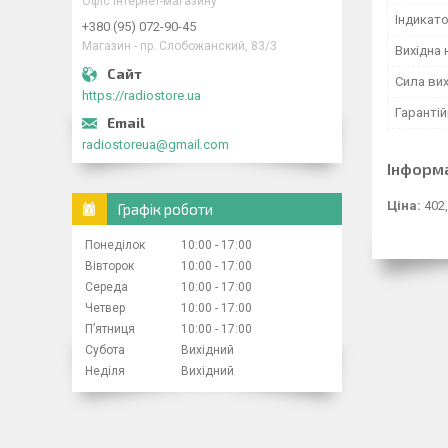
Офіс інтернет-магазину
Індикат
+380 (95) 072-90-45
Магазин - пр. Слобожанский, 83/3
Вихідна 
Сила вих
https://radiostore.ua
Гарантій
radiostoreua@gmail.com
Інформ
Ціна:
402,
Графік роботи
Понеділок
10:00
17:00
Вівторок
10:00
17:00
Середа
10:00
17:00
Четвер
10:00
17:00
Пʼятниця
10:00
17:00
Субота
Вихідний
Неділя
Вихідний