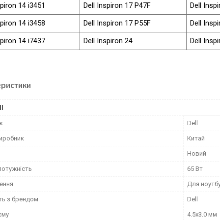
spiron 14 i3451
Dell Inspiron 17 P47F
Dell Insp
spiron 14 i3458
Dell Inspiron 17 P55F
Dell Insp
spiron 14 i7437
Dell Inspiron 24
Dell Insp
еристики
І
к
Dell
виробник
Китай
Новий
потужність
65 Вт
ення
Для ноутб
ть з брендом
Dell
єму
4.5x3.0 мм