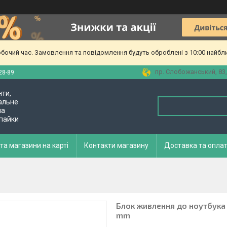
обочий час. Замовлення та повідомлення будуть оброблені з 10:00 найбл
пр. Слобожанський, 83,
28-89
нти,
альне
ла
 пайки
та магазини на карті
Контакти магазину
Доставка та опла
Блок живлення до ноутбука De
mm