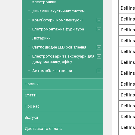
электроники
Dell In
Динаміки акустичних систем
Dell In
Комп'ютерні комплектуючі
Елетромонтажна фурнітура
Dell In
Ліхтарики
Dell In
Світлодіодне LED освітлення
Dell In
Електротовари та аксесуари для
дому, магазину, офісу
Dell In
Автомобільні товари
Dell In
Dell In
Новини
Dell In
Статті
Dell In
Про нас
Dell In
Відгуки
Dell In
Доставка та оплата