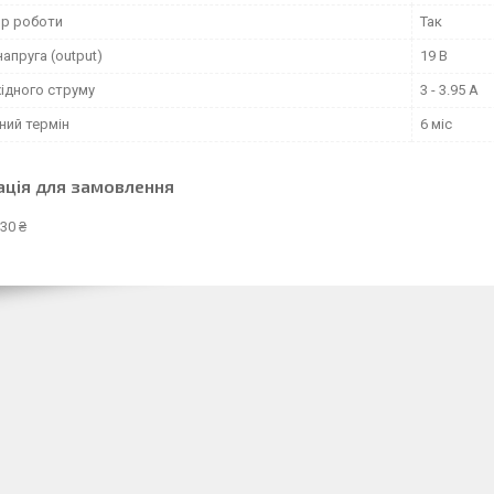
ор роботи
Так
напруга (output)
19 В
ідного струму
3 - 3.95 А
ний термін
6 міс
ація для замовлення
30 ₴