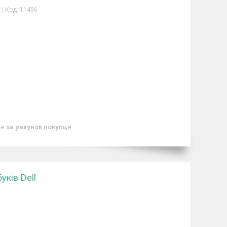
Код:
11456
ів
за рахунок покупця
ків Dell