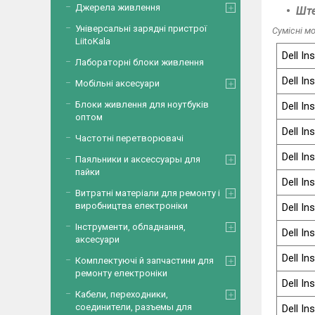
Джерела живлення
Ште
Універсальні зарядні пристрої
Сумісні мо
LiitoKala
Dell In
Лабораторні блоки живлення
Dell In
Мобільні аксесуари
Блоки живлення для ноутбуків
Dell In
оптом
Dell In
Частотні перетворювачі
Dell In
Паяльники и аксессуары для
пайки
Dell In
Витратні матеріали для ремонту і
виробництва електроніки
Dell In
Інструменти, обладнання,
Dell In
аксесуари
Dell In
Комплектуючі й запчастини для
ремонту електроніки
Dell In
Кабели, переходники,
соединители, разъемы для
Dell In