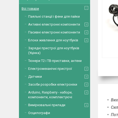
Всі товари
Паяльні станції і фени для пайки
Активні електронні компоненти
Пасивні електронні компоненти
Блоки живлення для ноутбуків
Зарядні пристрої для ноутбуків
(Уцінка)
Тюнери Т2 і ТВ-приставки, антени
Електромеханічні пристрої
Датчики
Засоби розробки електроніки
Arduino, Raspberry - набори,
компоненти, комплектуючі
Вих
Вимірювальні прилади
Сил
Осцилографи
Пот