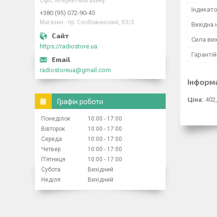
Офіс інтернет-магазину
Індикат
+380 (95) 072-90-45
Магазин - пр. Слобожанский, 83/3
Вихідна 
Сила вих
https://radiostore.ua
Гарантій
radiostoreua@gmail.com
Інформ
Ціна:
402,
Графік роботи
Понеділок
10:00
17:00
Вівторок
10:00
17:00
Середа
10:00
17:00
Четвер
10:00
17:00
Пʼятниця
10:00
17:00
Субота
Вихідний
Неділя
Вихідний