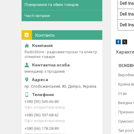
Dell In
Повернення та обмін товарів
Dell In
Часті питання
Dell In
Контакти
Характ
RadioStore - радіоаматорські та електр
отехнічні товари
ОСНОВН
менеджер з продажів
Виробни
Країна 
пр. Слобожанський, 83, Дніпро, Україна
Стан
+380 (93) 045-66-80
Вихідна 
Офіс інтернет-магазину
Признач
+380 (96) 597-68-62
Офіс інтернет-магазину
Сумісніс
+380 (66) 178-28-89
Тип роз'