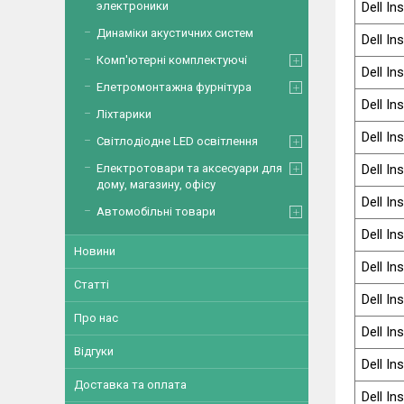
Dell In
электроники
Динаміки акустичних систем
Dell In
Комп'ютерні комплектуючі
Dell In
Елетромонтажна фурнітура
Dell In
Ліхтарики
Dell In
Світлодіодне LED освітлення
Dell In
Електротовари та аксесуари для
дому, магазину, офісу
Dell In
Автомобільні товари
Dell In
Новини
Dell In
Статті
Dell In
Про нас
Dell In
Відгуки
Dell In
Доставка та оплата
Dell In