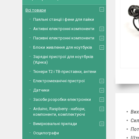
Всі товари
Паяльні станції і фени для пайки
Активні електронні компоненти
Пасивні електронні компоненти
Блоки живлення для ноутбуків
Зарядні пристрої для ноутбуків
(Уцінка)
Тюнери Т2 і ТВ-приставки, антени
Електромеханічні пристрої
Датчики
Засоби розробки електроніки
Arduino, Raspberry - набори,
Вих
компоненти, комплектуючі
Сил
Вимірювальні прилади
Пот
Осцилографи
Ште