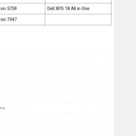
iron 5759
Dell XPS 18 All in One
iron 7347
ука