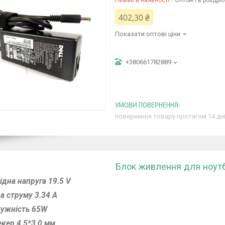
Немає в наявності
Оптом і в роздріб
402,30 ₴
Показати оптові ціни
+380661782889
повернення товару протягом 14 дн
Блок живлення для ноутбу
ідна напруга 19.5 V
а струму 3.34 A
ужність 65W
кер 4.5*3.0 мм