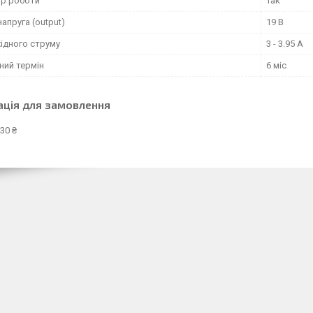
ор роботи
Так
напруга (output)
19 В
ідного струму
3 - 3.95 А
ний термін
6 міс
ація для замовлення
30 ₴