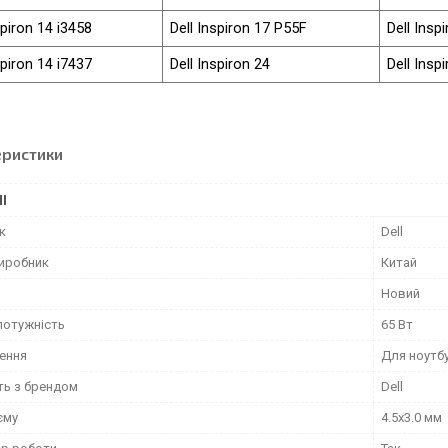
spiron 14 i3458
Dell Inspiron 17 P55F
Dell Insp
spiron 14 i7437
Dell Inspiron 24
Dell Insp
еристики
І
к
Dell
виробник
Китай
Новий
потужність
65 Вт
ення
Для ноутб
ть з брендом
Dell
єму
4.5x3.0 мм