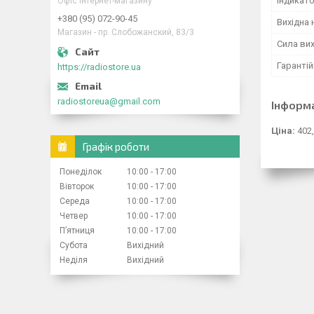
Індикат
Офіс інтернет-магазину
+380 (95) 072-90-45
Вихідна 
Магазин - пр. Слобожанский, 83/3
Сила вих
Гарантій
https://radiostore.ua
radiostoreua@gmail.com
Інформ
Ціна:
402,
Графік роботи
Понеділок
10:00
17:00
Вівторок
10:00
17:00
Середа
10:00
17:00
Четвер
10:00
17:00
Пʼятниця
10:00
17:00
Субота
Вихідний
Неділя
Вихідний