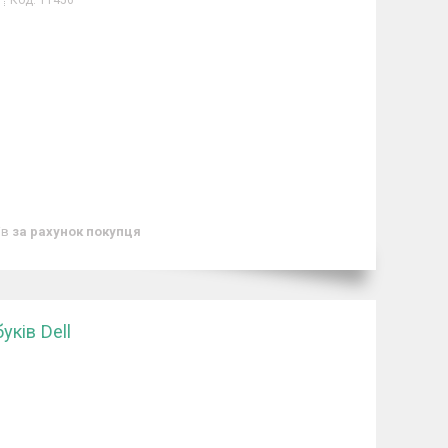
Код:
11456
ів
за рахунок покупця
ків Dell