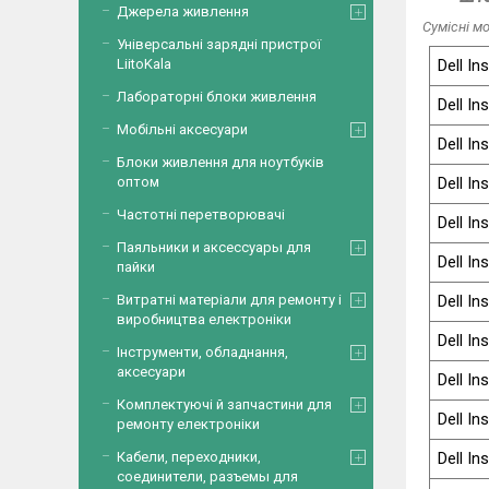
Джерела живлення
Сумісні мо
Універсальні зарядні пристрої
Dell In
LiitoKala
Лабораторні блоки живлення
Dell In
Мобільні аксесуари
Dell In
Блоки живлення для ноутбуків
Dell In
оптом
Частотні перетворювачі
Dell In
Паяльники и аксессуары для
Dell In
пайки
Dell In
Витратні матеріали для ремонту і
виробництва електроніки
Dell In
Інструменти, обладнання,
аксесуари
Dell In
Комплектуючі й запчастини для
Dell In
ремонту електроніки
Dell In
Кабели, переходники,
соединители, разъемы для