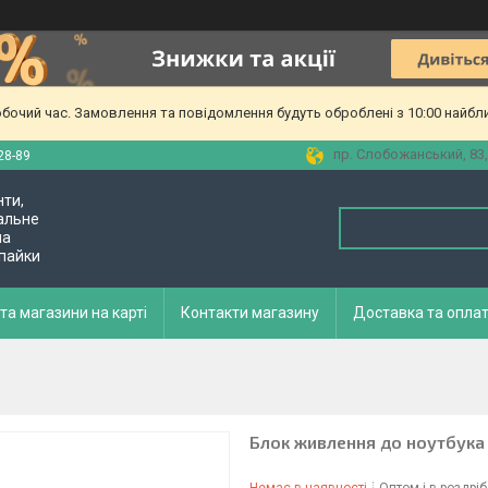
обочий час. Замовлення та повідомлення будуть оброблені з 10:00 найбл
пр. Слобожанський, 83,
28-89
нти,
альне
ла
 пайки
та магазини на карті
Контакти магазину
Доставка та опла
Блок живлення до ноутбука D