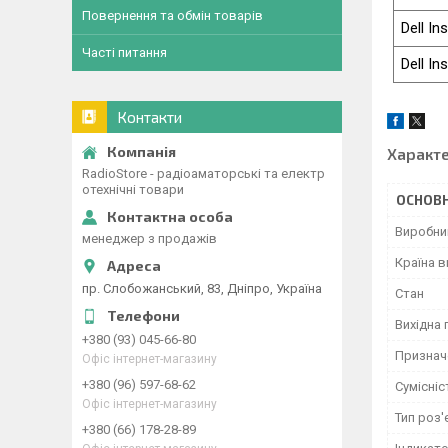
Повернення та обмін товарів
Dell In
Часті питання
Dell In
Контакти
Характ
RadioStore - радіоаматорські та електр
отехнічні товари
ОСНОВН
Виробни
менеджер з продажів
Країна 
пр. Слобожанський, 83, Дніпро, Україна
Стан
Вихідна 
+380 (93) 045-66-80
Признач
Офіс інтернет-магазину
+380 (96) 597-68-62
Сумісніс
Офіс інтернет-магазину
Тип роз'
+380 (66) 178-28-89