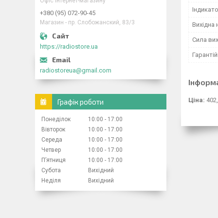
Офіс інтернет-магазину
Індикат
+380 (95) 072-90-45
Магазин - пр. Слобожанский, 83/3
Вихідна 
Сила вих
https://radiostore.ua
Гарантій
radiostoreua@gmail.com
Інформ
Ціна:
402,
Графік роботи
Понеділок
10:00
17:00
Вівторок
10:00
17:00
Середа
10:00
17:00
Четвер
10:00
17:00
Пʼятниця
10:00
17:00
Субота
Вихідний
Неділя
Вихідний