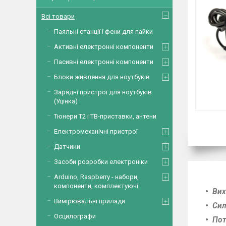
Всі товари
Паяльні станції і фени для пайки
Активні електронні компоненти
Пасивні електронні компоненти
Блоки живлення для ноутбуків
Зарядні пристрої для ноутбуків
(Уцінка)
Тюнери Т2 і ТВ-приставки, антени
Електромеханічні пристрої
Датчики
Засоби розробки електроніки
Arduino, Raspberry - набори,
компоненти, комплектуючі
Вих
Вимірювальні прилади
Сил
Осцилографи
Пот