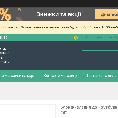
еробочий час. Замовлення та повідомлення будуть оброблені з 10:00 найб
пр. Слобожанський, 83,
28-89
нти,
альне
ла
 пайки
та магазини на карті
Контакти магазину
Доставка та опла
Блок живлення до ноутбука D
mm