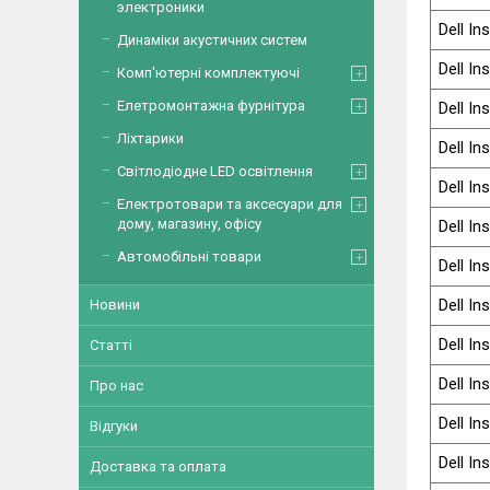
электроники
Dell In
Динаміки акустичних систем
Dell In
Комп'ютерні комплектуючі
Елетромонтажна фурнітура
Dell In
Ліхтарики
Dell In
Світлодіодне LED освітлення
Dell In
Електротовари та аксесуари для
дому, магазину, офісу
Dell In
Автомобільні товари
Dell In
Dell In
Новини
Dell In
Статті
Dell In
Про нас
Dell In
Відгуки
Dell In
Доставка та оплата