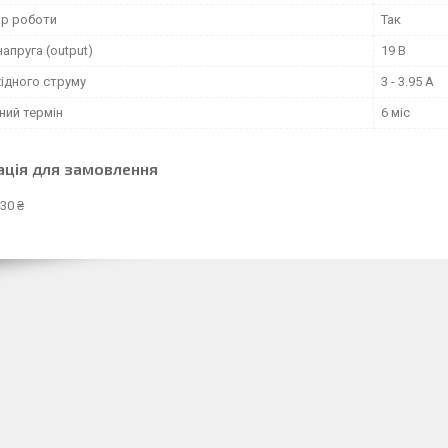
ор роботи
Так
напруга (output)
19 В
ідного струму
3 - 3.95 А
ний термін
6 міс
ація для замовлення
30 ₴