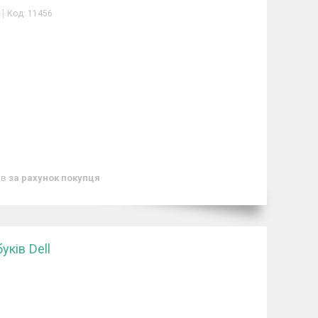
Код:
11456
ів
за рахунок покупця
ків Dell