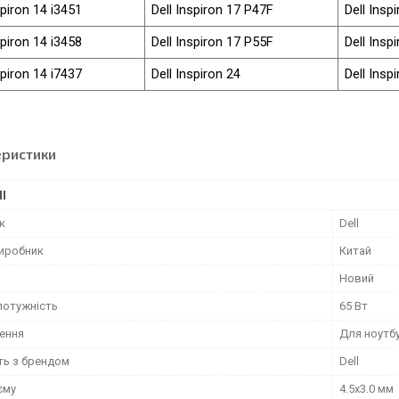
spiron 14 i3451
Dell Inspiron 17 P47F
Dell Insp
spiron 14 i3458
Dell Inspiron 17 P55F
Dell Insp
spiron 14 i7437
Dell Inspiron 24
Dell Insp
еристики
І
к
Dell
виробник
Китай
Новий
потужність
65 Вт
ення
Для ноутб
ть з брендом
Dell
єму
4.5x3.0 мм