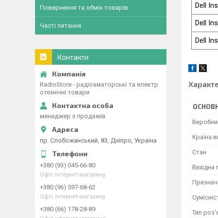
Dell In
Повернення та обмін товарів
Dell In
Часті питання
Dell In
Контакти
Характ
RadioStore - радіоаматорські та електр
отехнічні товари
ОСНОВН
менеджер з продажів
Виробни
Країна 
пр. Слобожанський, 83, Дніпро, Україна
Стан
+380 (93) 045-66-80
Вихідна 
Офіс інтернет-магазину
Признач
+380 (96) 597-68-62
Офіс інтернет-магазину
Сумісніс
+380 (66) 178-28-89
Тип роз'