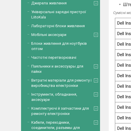
Джерела живлення
Ште
Універсальні зарядні пристрої
Сумісні мо
LiitoKala
Dell In
Лабораторні блоки живлення
Dell In
Мобільні аксесуари
Блоки живлення для ноутбуків
Dell In
оптом
Dell In
Частотні перетворювачі
Dell In
Паяльники и аксессуары для
пайки
Dell In
Витратні матеріали для ремонту і
виробництва електроніки
Dell In
Інструменти, обладнання,
Dell In
аксесуари
Dell In
Комплектуючі й запчастини для
ремонту електроніки
Dell In
Кабели, переходники,
соединители, разъемы для
Dell In