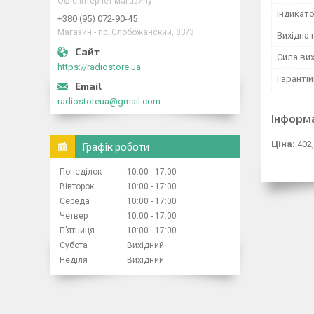
Офіс інтернет-магазину
Індикат
+380 (95) 072-90-45
Магазин - пр. Слобожанский, 83/3
Вихідна 
Сила вих
https://radiostore.ua
Гарантій
radiostoreua@gmail.com
Інформ
Ціна:
402,
Графік роботи
Понеділок
10:00
17:00
Вівторок
10:00
17:00
Середа
10:00
17:00
Четвер
10:00
17:00
Пʼятниця
10:00
17:00
Субота
Вихідний
Неділя
Вихідний