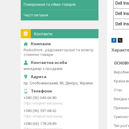
Dell In
Повернення та обмін товарів
Dell In
Часті питання
Dell In
Контакти
Характ
RadioStore - радіоаматорські та електр
отехнічні товари
ОСНОВН
менеджер з продажів
Виробни
Країна 
пр. Слобожанський, 83, Дніпро, Україна
Стан
+380 (93) 045-66-80
Вихідна 
Офіс інтернет-магазину
Признач
+380 (96) 597-68-62
Офіс інтернет-магазину
Сумісніс
+380 (66) 178-28-89
Тип роз'