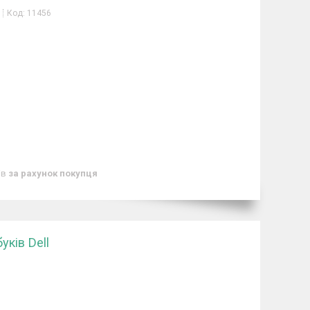
Код:
11456
ів
за рахунок покупця
ків Dell