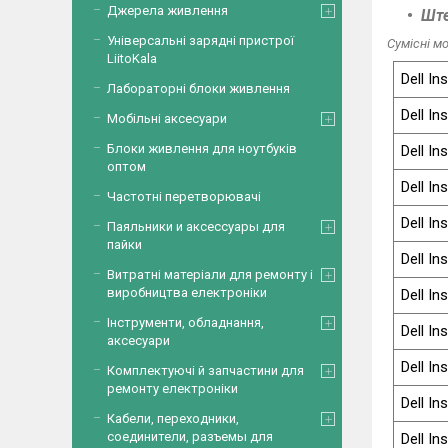
Джерела живлення
Ште
Універсальні зарядні пристрої
Сумісні мо
LiitoKala
Dell In
Лабораторні блоки живлення
Dell In
Мобільні аксесуари
Блоки живлення для ноутбуків
Dell In
оптом
Dell In
Частотні перетворювачі
Dell In
Паяльники и аксессуары для
пайки
Dell In
Витратні матеріали для ремонту і
виробництва електроніки
Dell In
Інструменти, обладнання,
Dell In
аксесуари
Dell In
Комплектуючі й запчастини для
ремонту електроніки
Dell In
Кабели, переходники,
соединители, разъемы для
Dell In