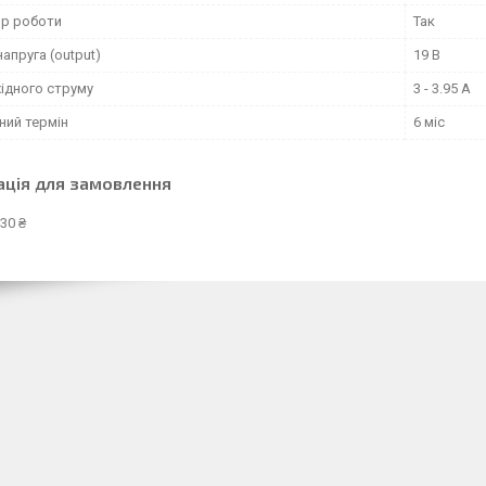
ор роботи
Так
напруга (output)
19 В
ідного струму
3 - 3.95 А
ний термін
6 міс
ація для замовлення
30 ₴