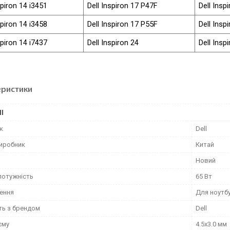
spiron 14 i3451
Dell Inspiron 17 P47F
Dell Insp
spiron 14 i3458
Dell Inspiron 17 P55F
Dell Insp
spiron 14 i7437
Dell Inspiron 24
Dell Insp
еристики
І
к
Dell
виробник
Китай
Новий
потужність
65 Вт
ення
Для ноутб
ть з брендом
Dell
єму
4.5x3.0 мм