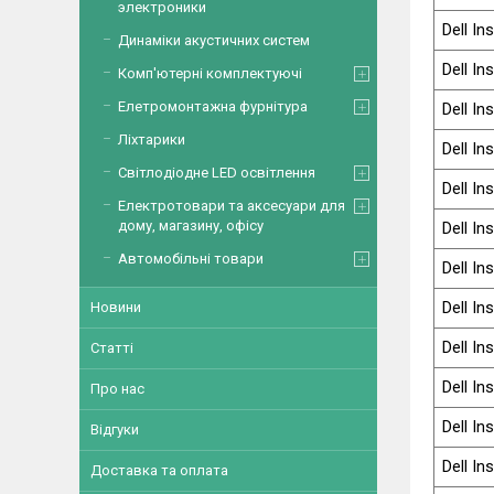
электроники
Dell In
Динаміки акустичних систем
Dell In
Комп'ютерні комплектуючі
Елетромонтажна фурнітура
Dell In
Ліхтарики
Dell In
Світлодіодне LED освітлення
Dell In
Електротовари та аксесуари для
дому, магазину, офісу
Dell In
Автомобільні товари
Dell In
Dell In
Новини
Dell In
Статті
Dell In
Про нас
Dell In
Відгуки
Dell In
Доставка та оплата