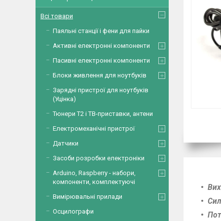
Всі товари
Паяльні станції і фени для пайки
Активні електронні компоненти
Пасивні електронні компоненти
Блоки живлення для ноутбуків
Зарядні пристрої для ноутбуків
(Уцінка)
Тюнери Т2 і ТВ-приставки, антени
Електромеханічні пристрої
Датчики
Засоби розробки електроніки
Arduino, Raspberry - набори,
компоненти, комплектуючі
Вих
Вимірювальні прилади
Сил
Осцилографи
Пот