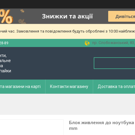
очий час. Замовлення та повідомлення будуть оброблені з 10:00 найближч
пр. Слобожанський, 83,
28-89
нти,
альне
ла
 пайки
та магазини на карті
Контакти магазину
Доставка та опла
Блок живлення до ноутбука De
mm