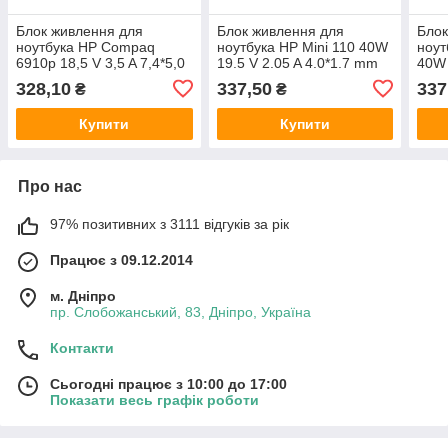
Блок живлення для
Блок живлення для
Блок
ноутбука HP Compaq
ноутбука HP Mini 110 40W
ноут
6910p 18,5 V 3,5 A 7,4*5,0
19.5 V 2.05 A 4.0*1.7 mm
40W 
mm
328,10
337,50
337
₴
₴
Купити
Купити
Про нас
97% позитивних з 3111 відгуків за рік
Працює з 09.12.2014
м. Дніпро
пр. Слобожанський, 83, Дніпро, Україна
Контакти
Сьогодні працює з 10:00 до 17:00
Показати весь графік роботи