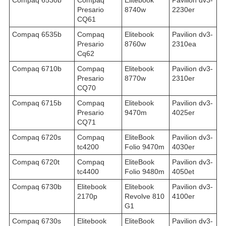
Compaq 6530b
Compaq
Elitebook
Pavilion dv3-
Presario
8740w
2230er
CQ61
Compaq 6535b
Compaq
Elitebook
Pavilion dv3-
Presario
8760w
2310ea
Cq62
Compaq 6710b
Compaq
Elitebook
Pavilion dv3-
Presario
8770w
2310er
CQ70
Compaq 6715b
Compaq
Elitebook
Pavilion dv3-
Presario
9470m
4025er
CQ71
Compaq 6720s
Compaq
EliteBook
Pavilion dv3-
tc4200
Folio 9470m
4030er
Compaq 6720t
Compaq
EliteBook
Pavilion dv3-
tc4400
Folio 9480m
4050et
Compaq 6730b
Elitebook
Elitebook
Pavilion dv3-
2170p
Revolve 810
4100er
G1
Compaq 6730s
Elitebook
EliteBook
Pavilion dv3-