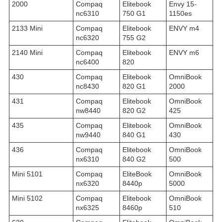
2000
Compaq
Elitebook
Envy 15-
nc6310
750 G1
1150es
2133 Mini
Compaq
Elitebook
ENVY m4
nc6320
755 G2
2140 Mini
Compaq
Elitebook
ENVY m6
nc6400
820
430
Compaq
Elitebook
OmniBook
nc8430
820 G1
2000
431
Compaq
Elitebook
OmniBook
nw8440
820 G2
425
435
Compaq
Elitebook
OmniBook
nw9440
840 G1
430
436
Compaq
Elitebook
OmniBook
nx6310
840 G2
500
Mini 5101
Compaq
EliteBook
OmniBook
nx6320
8440p
5000
Mini 5102
Compaq
Elitebook
OmniBook
nx6325
8460p
510