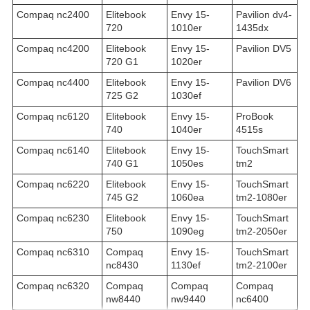
Compaq nc2400
Elitebook
Envy 15-
Pavilion dv4-
720
1010er
1435dx
Compaq nc4200
Elitebook
Envy 15-
Pavilion DV5
720 G1
1020er
Compaq nc4400
Elitebook
Envy 15-
Pavilion DV6
725 G2
1030ef
Compaq nc6120
Elitebook
Envy 15-
ProBook
740
1040er
4515s
Compaq nc6140
Elitebook
Envy 15-
TouchSmart
740 G1
1050es
tm2
Compaq nc6220
Elitebook
Envy 15-
TouchSmart
745 G2
1060ea
tm2-1080er
Compaq nc6230
Elitebook
Envy 15-
TouchSmart
750
1090eg
tm2-2050er
Compaq nc6310
Compaq
Envy 15-
TouchSmart
nc8430
1130ef
tm2-2100er
Compaq nc6320
Compaq
Compaq
Compaq
nw8440
nw9440
nc6400