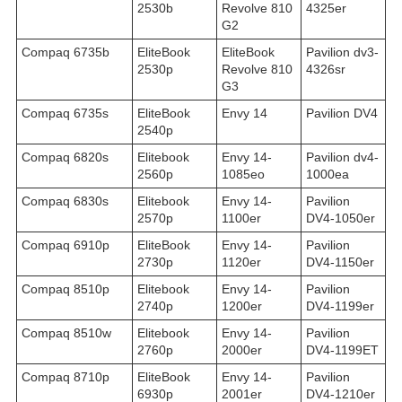
2530b
Revolve 810
4325er
G2
Compaq 6735b
EliteBook
EliteBook
Pavilion dv3-
2530p
Revolve 810
4326sr
G3
Compaq 6735s
EliteBook
Envy 14
Pavilion DV4
2540p
Compaq 6820s
Elitebook
Envy 14-
Pavilion dv4-
2560p
1085eo
1000ea
Compaq 6830s
Elitebook
Envy 14-
Pavilion
2570p
1100er
DV4-1050er
Compaq 6910p
EliteBook
Envy 14-
Pavilion
2730p
1120er
DV4-1150er
Compaq 8510p
Elitebook
Envy 14-
Pavilion
2740p
1200er
DV4-1199er
Compaq 8510w
Elitebook
Envy 14-
Pavilion
2760p
2000er
DV4-1199ET
Compaq 8710p
EliteBook
Envy 14-
Pavilion
6930p
2001er
DV4-1210er