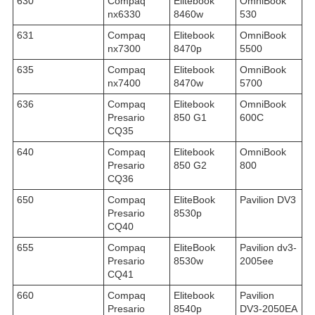
630
Compaq
Elitebook
OmniBook
nx6330
8460w
530
631
Compaq
Elitebook
OmniBook
nx7300
8470p
5500
635
Compaq
Elitebook
OmniBook
nx7400
8470w
5700
636
Compaq
Elitebook
OmniBook
Presario
850 G1
600C
CQ35
640
Compaq
Elitebook
OmniBook
Presario
850 G2
800
CQ36
650
Compaq
EliteBook
Pavilion DV3
Presario
8530p
CQ40
655
Compaq
EliteBook
Pavilion dv3-
Presario
8530w
2005ee
CQ41
660
Compaq
Elitebook
Pavilion
Presario
8540p
DV3-2050EA