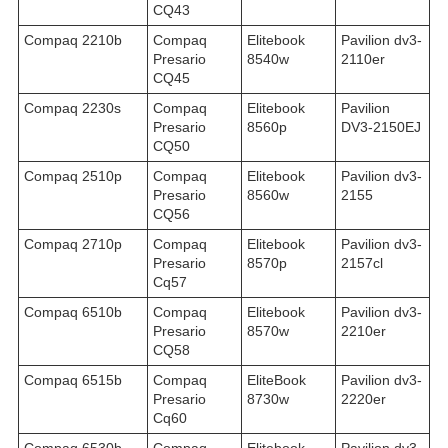
CQ43
Compaq 2210b
Compaq
Elitebook
Pavilion dv3-
Presario
8540w
2110er
CQ45
Compaq 2230s
Compaq
Elitebook
Pavilion
Presario
8560p
DV3-2150EJ
CQ50
Compaq 2510p
Compaq
Elitebook
Pavilion dv3-
Presario
8560w
2155
CQ56
Compaq 2710p
Compaq
Elitebook
Pavilion dv3-
Presario
8570p
2157cl
Cq57
Compaq 6510b
Compaq
Elitebook
Pavilion dv3-
Presario
8570w
2210er
CQ58
Compaq 6515b
Compaq
EliteBook
Pavilion dv3-
Presario
8730w
2220er
Cq60