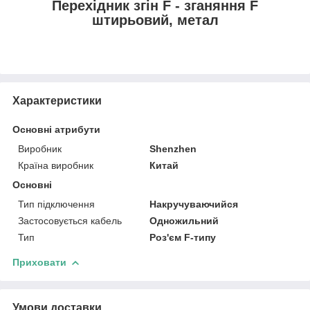
Перехідник згін F - зганяння F
штирьовий, метал
Характеристики
Основні атрибути
Виробник
Shenzhen
Країна виробник
Китай
Основні
Тип підключення
Накручуваючийся
Застосовується кабель
Одножильний
Тип
Роз'єм F-типу
Приховати
Умови доставки