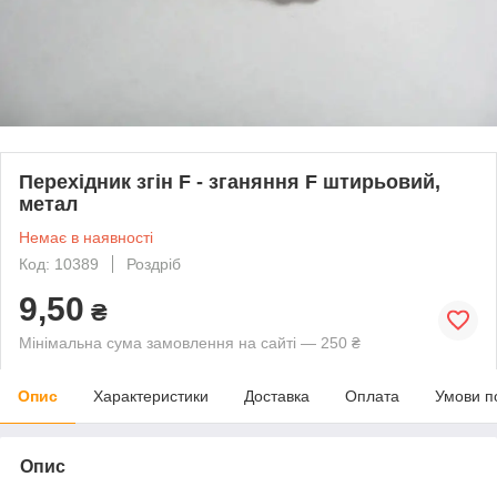
Перехідник згін F - зганяння F штирьовий,
метал
Немає в наявності
Код: 10389
Роздріб
9,50
₴
Мінімальна сума замовлення на сайті — 250 ₴
Опис
Характеристики
Доставка
Оплата
Умови п
Опис