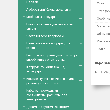
LiitoKala
Стан
Лабораторні блоки живлення
Інтерфе
Мобільні аксесуари
Особлив
Блоки живлення для ноутбуків
Матеріа
оптом
Об'єм па
Частотні перетворювачі
Декорат
Паяльники и аксессуары для
пайки
Колір
Витратні матеріали для ремонту і
виробництва електроніки
Інформ
Інструменти, обладнання,
аксесуари
Ціна:
260,
Комплектуючі й запчастини для
ремонту електроніки
Кабели, переходники,
соединители, разъемы для
электроники
Динаміки акустичних систем