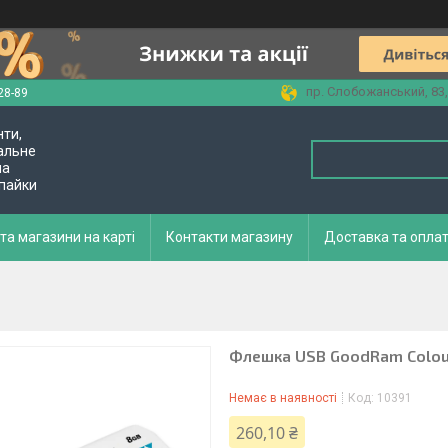
пр. Слобожанський, 83,
28-89
нти,
альне
ла
 пайки
та магазини на карті
Контакти магазину
Доставка та опла
Флешка USB GoodRam Colour
Немає в наявності
Код:
10391
260,10 ₴