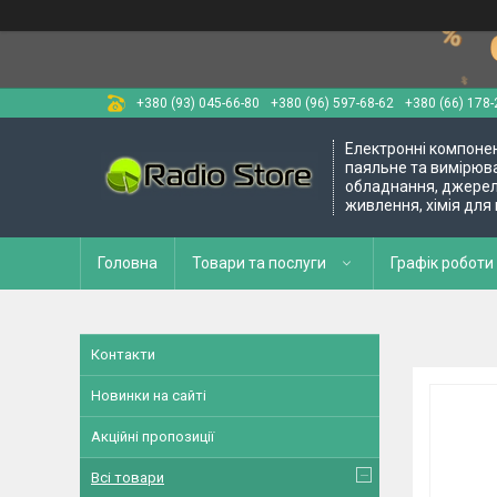
+380 (93) 045-66-80
+380 (96) 597-68-62
+380 (66) 178-
Електронні компоне
паяльне та вимірюв
обладнання, джере
живлення, хімія для
Головна
Товари та послуги
Графік роботи 
Контакти
Новинки на сайті
Акційні пропозиції
Всі товари