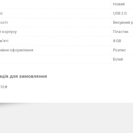
Новий
йс
USB 2.0
ості
Висувний 
л корпусу
Пластик
м'яті
8 GB
ивне оформлення
Розпис
Білий
ація для замовлення
10 ₴