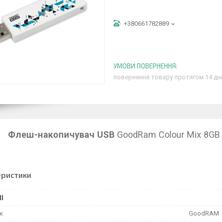
+380661782889
повернення товару протягом 14 дн
Флеш-накопичувач USB
GoodRam Colour Mix 8GB
еристики
І
к
GoodRAM