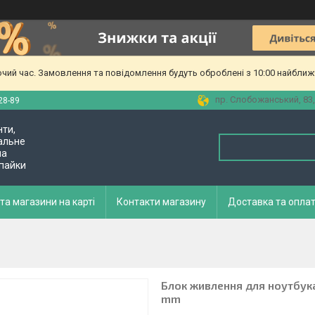
очий час. Замовлення та повідомлення будуть оброблені з 10:00 найближч
пр. Слобожанський, 83,
28-89
нти,
альне
ла
 пайки
та магазини на карті
Контакти магазину
Доставка та опла
Блок живлення для ноутбука 
mm