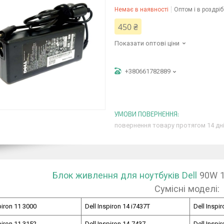
Немає в наявності
Оптом і в роздріб
450 ₴
Показати оптові ціни
+380661782889
повернення товару протягом 14 дн
Блок живлення для ноутбуків Dell
90W 19
Сумісні моделі:
piron 11 3000
Dell Inspiron 14 i7437T
Dell Inspi
piron 11 3152
Dell Inspiron 14-7437
Dell Inspi