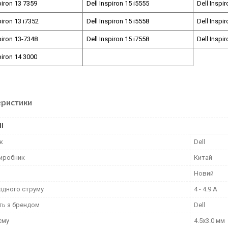
piron 13 7359
Dell Inspiron 15 i5555
Dell Inspi
piron 13 i7352
Dell Inspiron 15 i5558
Dell Inspi
piron 13-7348
Dell Inspiron 15 i7558
Dell Inspi
piron 14 3000
еристики
І
к
Dell
виробник
Китай
Новий
ідного струму
4 - 4.9 А
ть з брендом
Dell
єму
4.5x3.0 мм