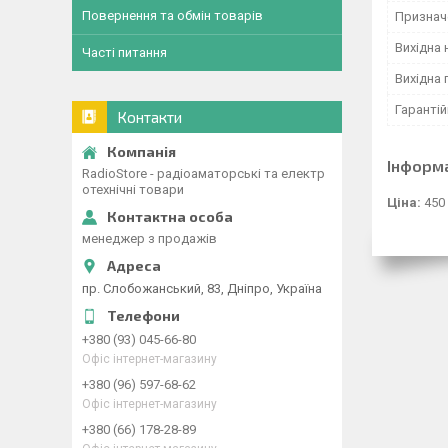
Повернення та обмін товарів
Признач
Вихідна 
Часті питання
Вихідна 
Гарантій
Контакти
Інформ
RadioStore - радіоаматорські та електр
отехнічні товари
Ціна:
450
менеджер з продажів
пр. Слобожанський, 83, Дніпро, Україна
+380 (93) 045-66-80
Офіс інтернет-магазину
+380 (96) 597-68-62
Офіс інтернет-магазину
+380 (66) 178-28-89