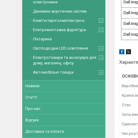
электроники
Dell Ins
Динаміки акустичних систем
Dell Ins
Комп'ютерні комплектуючі
Dell Ins
Елетромонтажна фурнітура
Dell Ins
Ліхтарики
Світлодіодне LED освітлення
Електротовари та аксесуари для
Характ
дому, магазину, офісу
Автомобільні товари
ОСНОВН
Новини
Виробни
Країна 
Статті
Стан
Про нас
Сила вих
Відгуки
Сумісніс
Доставка та оплата
Тип роз'