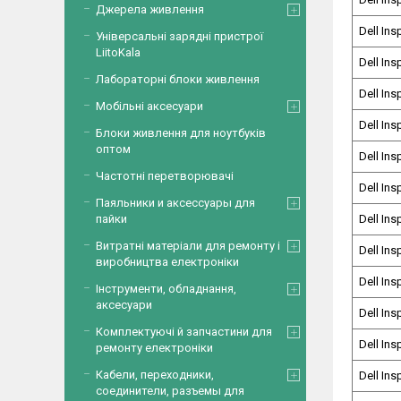
Джерела живлення
Dell Ins
Універсальні зарядні пристрої
LiitoKala
Dell Ins
Лабораторні блоки живлення
Dell Ins
Мобільні аксесуари
Dell Ins
Блоки живлення для ноутбуків
оптом
Dell Ins
Частотні перетворювачі
Dell Ins
Паяльники и аксессуары для
пайки
Dell Ins
Витратні матеріали для ремонту і
Dell Ins
виробництва електроніки
Dell Ins
Інструменти, обладнання,
аксесуари
Dell Ins
Комплектуючі й запчастини для
Dell Ins
ремонту електроніки
Кабели, переходники,
Dell Ins
соединители, разъемы для