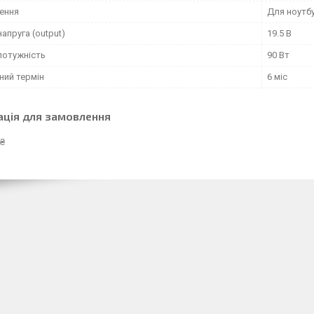
ення
Для ноутб
напруга (output)
19.5 В
потужність
90 Вт
ний термін
6 міс
ація для замовлення
 ₴