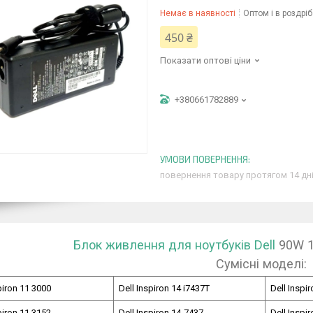
Немає в наявності
Оптом і в роздріб
450 ₴
Показати оптові ціни
+380661782889
повернення товару протягом 14 дн
Блок живлення для ноутбуків Dell
90W 19
Сумісні моделі:
piron 11 3000
Dell Inspiron 14 i7437T
Dell Inspi
piron 11 3152
Dell Inspiron 14-7437
Dell Inspi