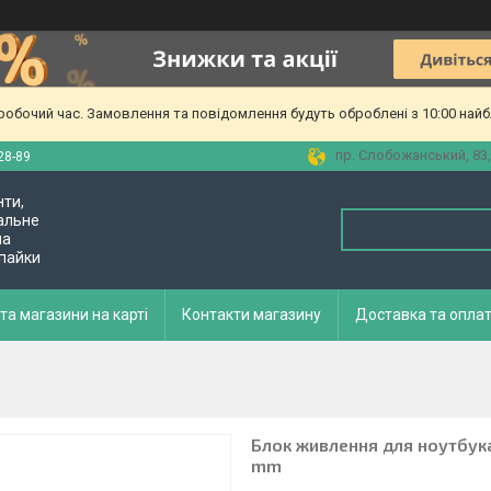
еробочий час. Замовлення та повідомлення будуть оброблені з 10:00 найб
пр. Слобожанський, 83,
28-89
нти,
альне
ла
 пайки
та магазини на карті
Контакти магазину
Доставка та опла
Блок живлення для ноутбука 
mm