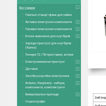
Всі товари
Паяльні станції і фени для пайки
Активні електронні компоненти
Пасивні електронні компоненти
Блоки живлення для ноутбуків
Зарядні пристрої для ноутбуків
(Уцінка)
Тюнери Т2 і ТВ-приставки, антени
Електромеханічні пристрої
Датчики
Засоби розробки електроніки
Arduino, Raspberry - набори,
компоненти, комплектуючі
Вимірювальні прилади
Dell Ins
Осцилографи
Dell Ins