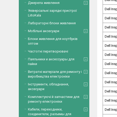
Джерела живлення
Dell Ins
Універсальні зарядні пристрої
LiitoKala
Dell Ins
Лабораторні блоки живлення
Dell Ins
Мобільні аксесуари
Dell Ins
Блоки живлення для ноутбуків
оптом
Dell Ins
Частотні перетворювачі
Dell Ins
Паяльники и аксессуары для
пайки
Dell Ins
Витратні матеріали для ремонту і
Dell Ins
виробництва електроніки
Dell Ins
Інструменти, обладнання,
аксесуари
Dell Ins
Комплектуючі й запчастини для
Dell Ins
ремонту електроніки
Кабели, переходники,
Dell Ins
соединители, разъемы для