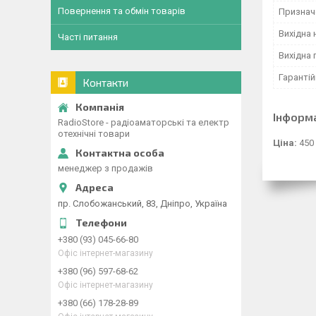
Повернення та обмін товарів
Признач
Вихідна 
Часті питання
Вихідна 
Гарантій
Контакти
Інформ
RadioStore - радіоаматорські та електр
отехнічні товари
Ціна:
450
менеджер з продажів
пр. Слобожанський, 83, Дніпро, Україна
+380 (93) 045-66-80
Офіс інтернет-магазину
+380 (96) 597-68-62
Офіс інтернет-магазину
+380 (66) 178-28-89