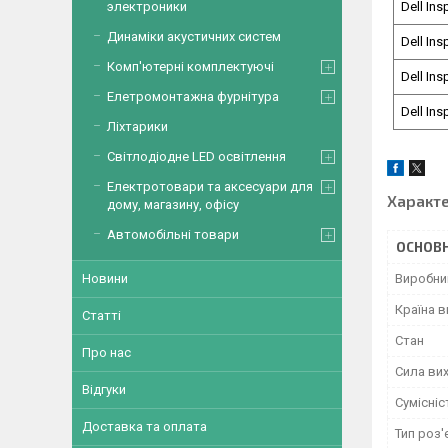
электроники
Dell Ins
Динаміки акустичних систем
Dell Ins
Комп'ютерні комплектуючі
Dell Ins
Елетромонтажна фурнітура
Dell Ins
Ліхтарики
Світлодіодне LED освітлення
Електротовари та аксесуари для
Характ
дому, магазину, офісу
Автомобільні товари
ОСНОВН
Новини
Виробни
Країна 
Статті
Стан
Про нас
Сила вих
Відгуки
Сумісніс
Доставка та оплата
Тип роз'