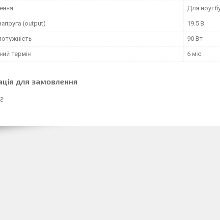
ення
Для ноутб
напруга (output)
19.5 В
потужність
90 Вт
ний термін
6 міс
ація для замовлення
 ₴