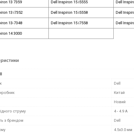
piron 13 7359
Dell Inspiron 15 i5555
Dell Inspi
piron 13 i7352
Dell Inspiron 15 i5558
Dell Inspi
piron 13-7348
Dell Inspiron 15 i7558
Dell Inspi
piron 14 3000
еристики
І
к
Dell
виробник
Китай
Новий
ідного струму
4 - 4.9 А
ть з брендом
Dell
єму
4.5x3.0 мм