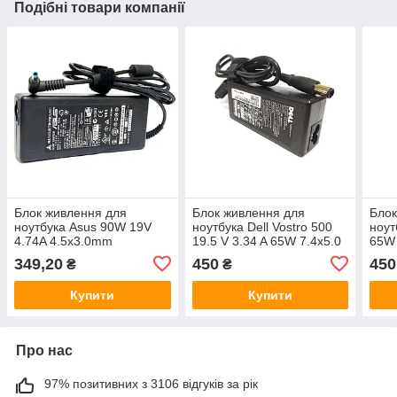
Подібні товари компанії
Блок живлення для
Блок живлення для
Блок
ноутбука Asus 90W 19V
ноутбука Dell Vostro 500
ноут
4.74A 4.5x3.0mm
19.5 V 3.34 A 65W 7.4x5.0
65W 
349,20
450
450
₴
₴
Купити
Купити
Про нас
97% позитивних з 3106 відгуків за рік