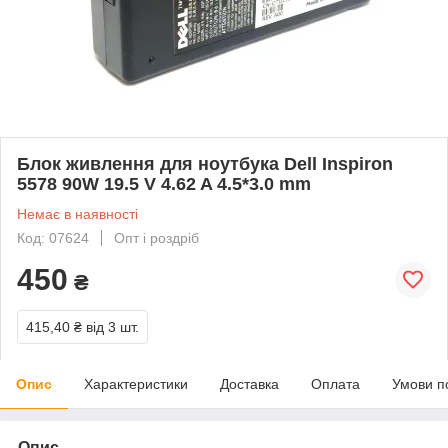
Блок живлення для ноутбука Dell Inspiron
5578 90W 19.5 V 4.62 A 4.5*3.0 mm
Немає в наявності
Код: 07624
Опт і роздріб
450
₴
415,40 ₴
від 3 шт.
Опис
Характеристики
Доставка
Оплата
Умови п
Опис