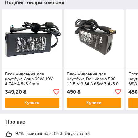
Подібні товари компанії
Блок живлення для
Блок живлення для
Блок
ноутбука Asus 90W 19V
ноутбука Dell Vostro 500
ноут
4.74A 4.5x3.0mm
19.5 V 3.34 A 65W 7.4x5.0
65W 
349,20
450
450
₴
₴
Купити
Купити
Про нас
97% позитивних з 3123 відгуків за рік