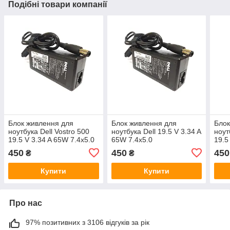
Подібні товари компанії
Блок живлення для
Блок живлення для
Блок
ноутбука Dell Vostro 500
ноутбука Dell 19.5 V 3.34 A
ноут
19.5 V 3.34 A 65W 7.4x5.0
65W 7.4x5.0
19.5
450
450
450
₴
₴
Купити
Купити
Про нас
97% позитивних з 3106 відгуків за рік