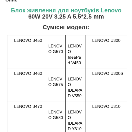
Блок живлення для ноутбуків Lenovo
60W 20V 3.25 A 5.5*2.5 mm
Сумісні моделі:
LENOVO B450
LENOVO U300
LENOV
LENOV
O G570
O
IdeaPa
d V450
LENOVO B460
LENOVO U300S
LENOV
LENOV
O G575
O
IDEAPA
D V550
LENOVO B470
LENOVO U310
LENOV
LENOV
O G580
O
IDEAPA
D Y310