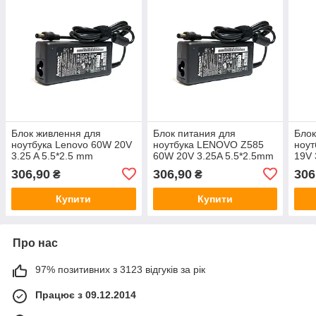
Блок живлення для
Блок питания для
Блок
ноутбука Lenovo 60W 20V
ноутбука LENOVO Z585
ноут
3.25 A 5.5*2.5 mm
60W 20V 3.25A 5.5*2.5mm
19V 
65W
306,90
306,90
306
₴
₴
Купити
Купити
Про нас
97% позитивних з 3123 відгуків за рік
Працює з 09.12.2014