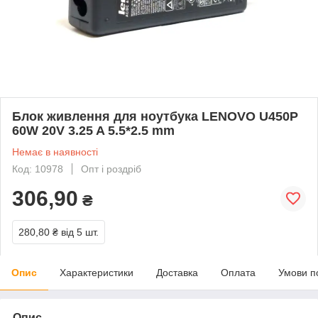
Блок живлення для ноутбука LENOVO U450P
60W 20V 3.25 A 5.5*2.5 mm
Немає в наявності
Код: 10978
Опт і роздріб
306,90
₴
280,80 ₴
від 5 шт.
Опис
Характеристики
Доставка
Оплата
Умови п
Опис