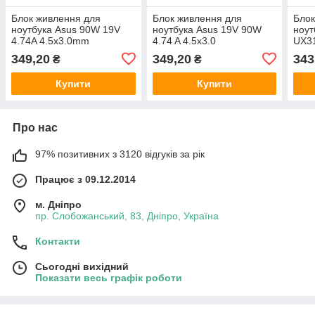
Блок живлення для
Блок живлення для
Блок
ноутбука Asus 90W 19V
ноутбука Asus 19V 90W
ноут
4.74A 4.5x3.0mm
4.74 A 4.5x3.0
UX31
3.0
349,20
349,20
343
₴
₴
Купити
Купити
Про нас
97% позитивних з 3120 відгуків за рік
Працює з 09.12.2014
м. Дніпро
пр. Слобожанський, 83, Дніпро, Україна
Контакти
Сьогодні вихідний
Показати весь графік роботи