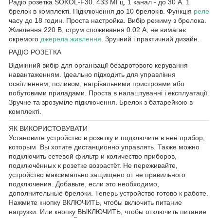
Радіо розетка SOKOL-F30. 433 МГц, 1 канал - до 30 А. 1
брелок в комплекті. Підключення до 10 брелоків. Функція
реле
часу до 18 годин. Проста настройка. Вибір режиму з брелока.
Живлення 220 В, струм споживання 0.02 А, не вимагає
окремого
джерела живлення
. Зручний і практичний дизайн.
РАДІО РОЗЕТКА
Відмінний вибір для організації бездротового керування
навантаженням. Ідеально підходить для управління
освітленням, поливом, нагрівальними пристроями або
побутовими приладами. Проста в налаштуванні і експлуатації.
Зручне та зрозуміле підключення. Брелок з батарейкою в
комплекті.
ЯК ВИКОРИСТОВУВАТИ
Установите устройство в розетку и подключите в неё прибор,
которым Вы хотите дистанционно управлять. Также можно
подключить сетевой фильтр и количество приборов,
подключённых к розетке возрастёт. Не переживайте,
устройство максимально защищено от не правильного
подключения. Добавьте, если это необходимо,
дополнительные брелоки. Теперь устройство готово к работе.
Нажмите кнопку ВКЛЮЧИТЬ, чтобы включить питание
нагрузки. Или кнопку ВЫКЛЮЧИТЬ, чтобы отключить питание