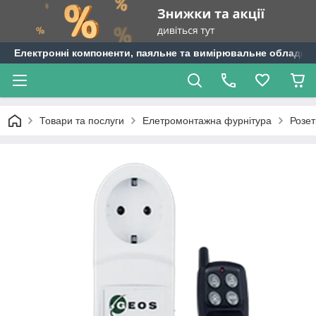
Електронні компоненти, паяльне та вимірювальне обладнан
Товари та послуги
Елетромонтажна фурнітура
Розет