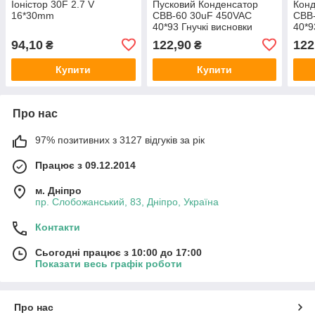
Іоністор 30F 2.7 V
Пусковий Конденсатор
Конд
16*30mm
CBB-60 30uF 450VAC
CBB
40*93 Гнучкі висновки
40*9
JYUL
94,10
122,90
122
₴
₴
Купити
Купити
Про нас
97% позитивних з 3127 відгуків за рік
Працює з 09.12.2014
м. Дніпро
пр. Слобожанський, 83, Дніпро, Україна
Контакти
Сьогодні працює з 10:00 до 17:00
Показати весь графік роботи
Про нас