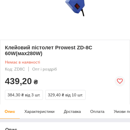
Клейовий пістолет Prowest ZD-8C
60W(мах280W)
Немає в наявності
Код: ZD8C
Опт і роздріб
439,20
₴
384,30 ₴
від 3 шт.
329,40 ₴
від 10 шт.
Опис
Характеристики
Доставка
Оплата
Умови п
Опис