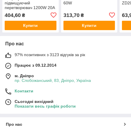
підвищуючий
60W
ZD2
перетворювач 1200W 20A
(DC 8V-60V до DC 12V-
404,60
313,70
63,
₴
₴
83V)
Купити
Купити
Про нас
97% позитивних з 3123 відгуків за рік
Працює з 09.12.2014
м. Дніпро
пр. Слобожанський, 83, Дніпро, Україна
Контакти
Сьогодні вихідний
Показати весь графік роботи
Про нас