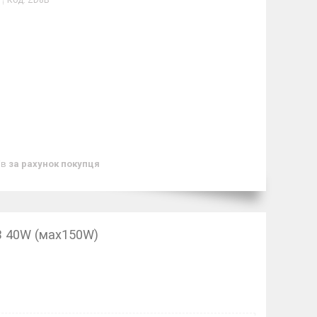
Код:
ZD8B
ів
за рахунок покупця
B 40W (мах150W)