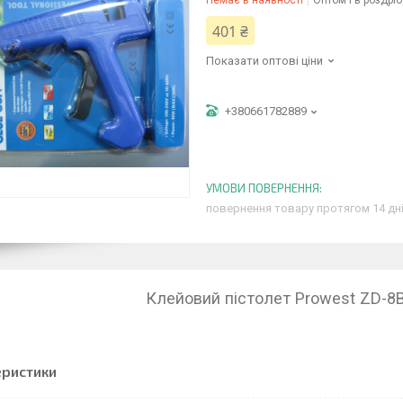
Немає в наявності
Оптом і в роздріб
401 ₴
Показати оптові ціни
+380661782889
повернення товару протягом 14 дн
Клейовий пістолет Prowest ZD-8
еристики