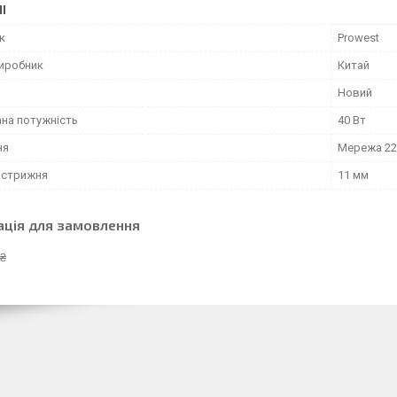
І
к
Prowest
виробник
Китай
Новий
на потужність
40 Вт
ня
Мережа 2
 стрижня
11 мм
ація для замовлення
 ₴