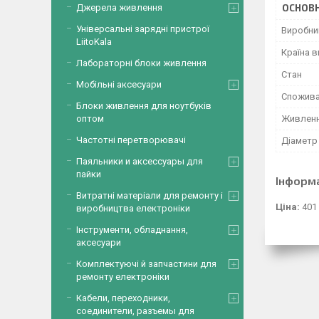
ОСНОВН
Джерела живлення
Універсальні зарядні пристрої
Виробни
LiitoKala
Країна 
Лабораторні блоки живлення
Стан
Мобільні аксесуари
Спожива
Блоки живлення для ноутбуків
Живлен
оптом
Частотні перетворювачі
Діаметр
Паяльники и аксессуары для
пайки
Інформ
Витратні матеріали для ремонту і
Ціна:
401
виробництва електроніки
Інструменти, обладнання,
аксесуари
Комплектуючі й запчастини для
ремонту електроніки
Кабели, переходники,
соединители, разъемы для