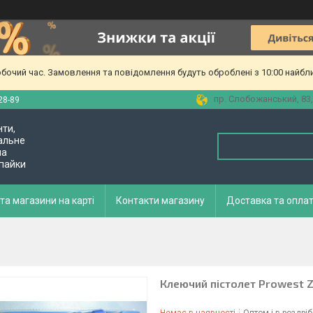
обочий час. Замовлення та повідомлення будуть оброблені з 10:00 найбл
пр. Слобожанський, 83,
28-89
нти,
альне
ла
 пайки
та магазини на карті
Контакти магазину
Доставка та опла
Клеючий пістолет Prowest