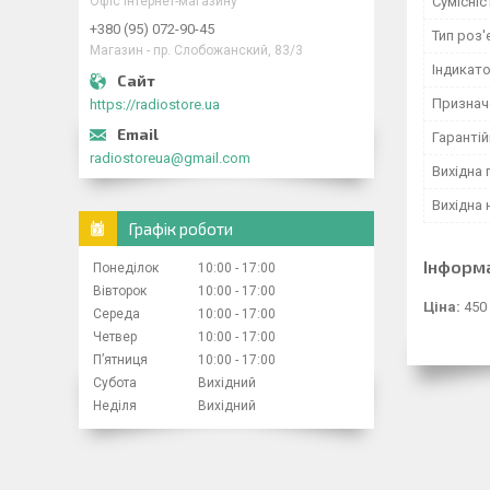
Офіс інтернет-магазину
Сумісніс
+380 (95) 072-90-45
Тип роз'
Магазин - пр. Слобожанский, 83/3
Індикат
Признач
https://radiostore.ua
Гарантій
radiostoreua@gmail.com
Вихідна 
Вихідна 
Графік роботи
Інформ
Понеділок
10:00
17:00
Вівторок
10:00
17:00
Ціна:
450
Середа
10:00
17:00
Четвер
10:00
17:00
Пʼятниця
10:00
17:00
Субота
Вихідний
Неділя
Вихідний