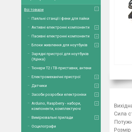
Всі товари
Паяльні станції і фени для пайки
Активні електронні компоненти
Пасивні електронні компоненти
Блоки живлення для ноутбуків
Зарядні пристрої для ноутбуків
(Уцінка)
Тюнери Т2 і ТВ-приставки, антени
Електромеханічні пристрої
Датчики
Засоби розробки електроніки
Arduino, Raspberry - набори,
Вихідн
компоненти, комплектуючі
Сила с
Вимірювальні прилади
Потужн
Осцилографи
Розмір