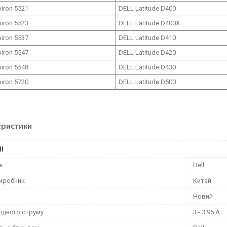
piron 5521
DELL Latitude D400
piron 5523
DELL Latitude D400X
piron 5537
DELL Latitude D410
piron 5547
DELL Latitude D420
piron 5548
DELL Latitude D430
piron 5720
DELL Latitude D500
еристики
І
к
Dell
виробник
Китай
Новий
ідного струму
3 - 3.95 А