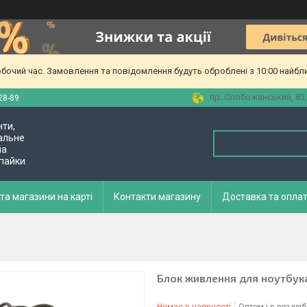
обочий час. Замовлення та повідомлення будуть оброблені з 10:00 найбл
пр. Слобожанський, 83,
28-89
нти,
альне
ла
 пайки
та магазини на карті
Контакти магазину
Доставка та опла
Блок живлення для ноутбука D