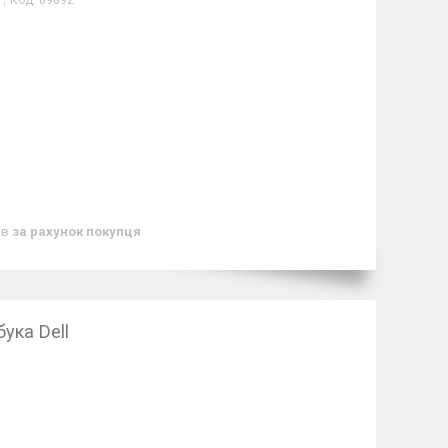
Код:
09092
ів
за рахунок покупця
ука Dell