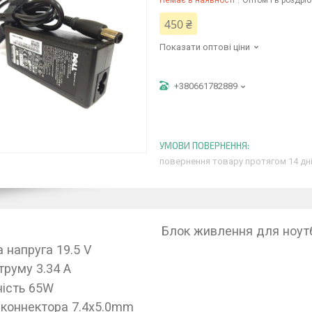
Немає в наявності
Оптом і в роздріб
450 ₴
Показати оптові ціни
+380661782889
повернення товару протягом 14 дн
Блок живлення для ноутб
а напруга 19.5 V
труму 3.34 A
ість 65W
 коннектора 7.4x5.0mm