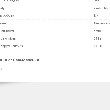
ть з брендом
Dell
єму
7.4x5.0 мм
ор роботи
Так
ення
Для ноутб
ний термін
6 міс
потужність
65 Вт
напруга (output)
19.5 В
ація для замовлення
 ₴