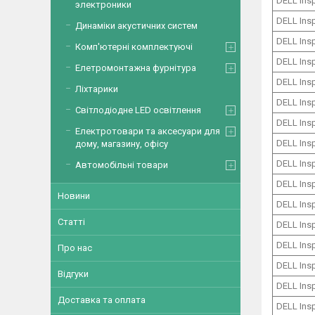
DELL Ins
электроники
DELL Ins
Динаміки акустичних систем
DELL Ins
Комп'ютерні комплектуючі
DELL Ins
Елетромонтажна фурнітура
DELL Ins
Ліхтарики
DELL Ins
Світлодіодне LED освітлення
DELL Ins
Електротовари та аксесуари для
DELL Ins
дому, магазину, офісу
DELL Ins
Автомобільні товари
DELL Ins
Новини
DELL Ins
Статті
DELL Ins
DELL Ins
Про нас
DELL Ins
Відгуки
DELL Ins
Доставка та оплата
DELL Ins