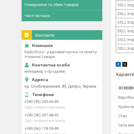
Повернення та обмін товарів
DELL Ins
DELL Ins
Часті питання
DELL Ins
DELL Ins
Контакти
DELL Ins
DELL Ins
RadioStore - радіоаматорські та електр
отехнічні товари
менеджер з продажів
Характ
пр. Слобожанський, 83, Дніпро, Україна
ОСНОВН
Виробни
+380 (93) 045-66-80
Країна 
Офіс інтернет-магазину
+380 (96) 597-68-62
Стан
Офіс інтернет-магазину
Сила вих
+380 (66) 178-28-89