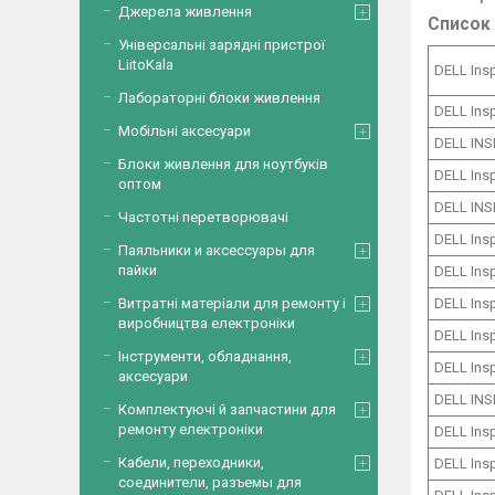
Джерела живлення
Список 
Універсальні зарядні пристрої
LiitoKala
DELL Ins
Лабораторні блоки живлення
DELL Ins
Мобільні аксесуари
DELL INS
Блоки живлення для ноутбуків
DELL Ins
оптом
DELL INS
Частотні перетворювачі
DELL Ins
Паяльники и аксессуары для
пайки
DELL Ins
DELL Ins
Витратні матеріали для ремонту і
виробництва електроніки
DELL Ins
Інструменти, обладнання,
DELL Ins
аксесуари
DELL INS
Комплектуючі й запчастини для
ремонту електроніки
DELL Ins
Кабели, переходники,
DELL Ins
соединители, разъемы для