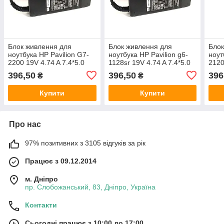
Блок живлення для
Блок живлення для
Блок
ноутбука HP Pavilion G7-
ноутбука HP Pavilion g6-
ноут
2200 19V 4.74 A 7.4*5.0
1128sr 19V 4.74 A 7.4*5.0
2120
90W
90W
90W
396,50
396,50
396
₴
₴
Купити
Купити
Про нас
97% позитивних з 3105 відгуків за рік
Працює з 09.12.2014
м. Дніпро
пр. Слобожанський, 83, Дніпро, Україна
Контакти
Сьогодні працює з 10:00 до 17:00