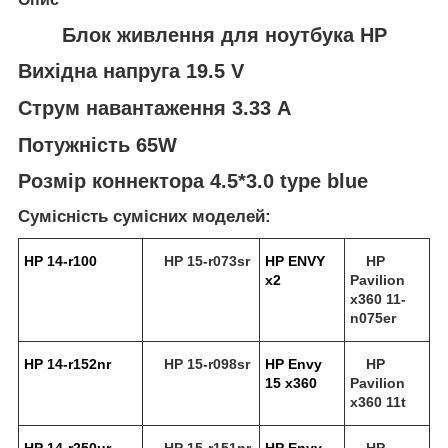
Блок живлення для ноутбука HP
Вихідна напруга 19.5 V
Струм навантаження 3.33 A
Потужність 65W
Розмір коннектора 4.5*3.0 type blue
Сумісність сумісних моделей:
HP 14-r100
HP 15-r073sr
HP ENVY
HP
x2
Pavilion
x360 11-
n075er
HP 14-r152nr
HP 15-r098sr
HP Envy
HP
15 x360
Pavilion
x360 11t
HP 14-r250ur
HP 15-r151nr
HP Envy
HP