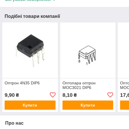
Подібні товари компанії
Оптрон 4N35 DIP6
Оптопара оптрон
Опто
MOC3021 DIP6
MOC
9,90
8,10
17,
₴
₴
Купити
Купити
Про нас