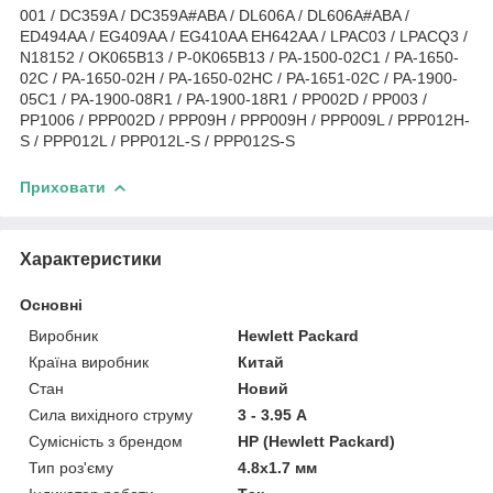
001 / DC359A / DC359A#ABA / DL606A / DL606A#ABA /
ED494AA / EG409AA / EG410AA EH642AA / LPAC03 / LPACQ3 /
N18152 / OK065B13 / P-0K065B13 / PA-1500-02C1 / PA-1650-
02C / PA-1650-02H / PA-1650-02HC / PA-1651-02C / PA-1900-
05C1 / PA-1900-08R1 / PA-1900-18R1 / PP002D / PP003 /
PP1006 / PPP002D / PPP09H / PPP009H / PPP009L / PPP012H-
S / PPP012L / PPP012L-S / PPP012S-S
Приховати
Характеристики
Основні
Виробник
Hewlett Packard
Країна виробник
Китай
Стан
Новий
Сила вихідного струму
3 - 3.95 А
Сумісність з брендом
HP (Hewlett Packard)
Тип роз'єму
4.8x1.7 мм