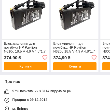
Блок живлення для
Блок живлення для
Блок
ноутбука HP Pavilion
ноутбука HP Pavilion
ноут
N610c 18.5 V 4.9 A 4.8*1.7
N620c 18.5 V 4.9 A 4.8*1.7
N800
mm 90W
mm 90W
mm 
374,90
374,90
374
₴
₴
Купити
Купити
Про нас
97% позитивних з 3114 відгуків за рік
Працює з 09.12.2014
м. Дніпро