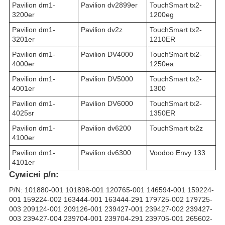
Pavilion dm1-
Pavilion dv2899er
TouchSmart tx2-
3200er
1200eg
Pavilion dm1-
Pavilion dv2z
TouchSmart tx2-
3201er
1210ER
Pavilion dm1-
Pavilion DV4000
TouchSmart tx2-
4000er
1250ea
Pavilion dm1-
Pavilion DV5000
TouchSmart tx2-
4001er
1300
Pavilion dm1-
Pavilion DV6000
TouchSmart tx2-
4025sr
1350ER
Pavilion dm1-
Pavilion dv6200
TouchSmart tx2z
4100er
Pavilion dm1-
Pavilion dv6300
Voodoo Envy 133
4101er
Сумісні p/n:
P/N: 101880-001 101898-001 120765-001 146594-001 159224-
001 159224-002 163444-001 163444-291 179725-002 179725-
003 209124-001 209126-001 239427-001 239427-002 239427-
003 239427-004 239704-001 239704-291 239705-001 265602-