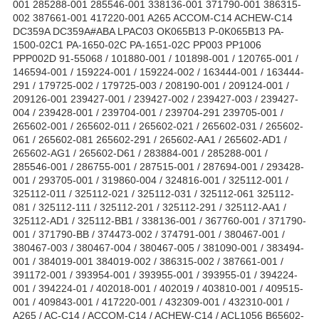
001 285288-001 285546-001 338136-001 371790-001 386315-
002 387661-001 417220-001 A265 ACCOM-C14 ACHEW-C14
DC359A DC359A#ABA LPAC03 OK065B13 P-0K065B13 PA-
1500-02C1 PA-1650-02C PA-1651-02C PP003 PP1006
PPP002D 91-55068 / 101880-001 / 101898-001 / 120765-001 /
146594-001 / 159224-001 / 159224-002 / 163444-001 / 163444-
291 / 179725-002 / 179725-003 / 208190-001 / 209124-001 /
209126-001 239427-001 / 239427-002 / 239427-003 / 239427-
004 / 239428-001 / 239704-001 / 239704-291 239705-001 /
265602-001 / 265602-011 / 265602-021 / 265602-031 / 265602-
061 / 265602-081 265602-291 / 265602-AA1 / 265602-AD1 /
265602-AG1 / 265602-D61 / 283884-001 / 285288-001 /
285546-001 / 286755-001 / 287515-001 / 287694-001 / 293428-
001 / 293705-001 / 319860-004 / 324816-001 / 325112-001 /
325112-011 / 325112-021 / 325112-031 / 325112-061 325112-
081 / 325112-111 / 325112-201 / 325112-291 / 325112-AA1 /
325112-AD1 / 325112-BB1 / 338136-001 / 367760-001 / 371790-
001 / 371790-BB / 374473-002 / 374791-001 / 380467-001 /
380467-003 / 380467-004 / 380467-005 / 381090-001 / 383494-
001 / 384019-001 384019-002 / 386315-002 / 387661-001 /
391172-001 / 393954-001 / 393955-001 / 393955-01 / 394224-
001 / 394224-01 / 402018-001 / 402019 / 403810-001 / 409515-
001 / 409843-001 / 417220-001 / 432309-001 / 432310-001 /
A265 / AC-C14 / ACCOM-C14 / ACHEW-C14 / ACL1056 B65602-