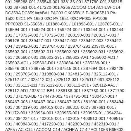
001 285288-001 285546-001 338136-001 371790-001 386315-
002 387661-001 417220-001 A265 ACCOM-C14 ACHEW-C14
DC359A DC359A#ABA LPAC03 OK065B13 P-0K065B13 PA-
1500-02C1 PA-1650-02C PA-1651-02C PP003 PP1006
PPP002D 91-55068 / 101880-001 / 101898-001 / 120765-001 /
146594-001 / 159224-001 / 159224-002 / 163444-001 / 163444-
291 / 179725-002 / 179725-003 / 208190-001 / 209124-001 /
209126-001 239427-001 / 239427-002 / 239427-003 / 239427-
004 / 239428-001 / 239704-001 / 239704-291 239705-001 /
265602-001 / 265602-011 / 265602-021 / 265602-031 / 265602-
061 / 265602-081 265602-291 / 265602-AA1 / 265602-AD1 /
265602-AG1 / 265602-D61 / 283884-001 / 285288-001 /
285546-001 / 286755-001 / 287515-001 / 287694-001 / 293428-
001 / 293705-001 / 319860-004 / 324816-001 / 325112-001 /
325112-011 / 325112-021 / 325112-031 / 325112-061 325112-
081 / 325112-111 / 325112-201 / 325112-291 / 325112-AA1 /
325112-AD1 / 325112-BB1 / 338136-001 / 367760-001 / 371790-
001 / 371790-BB / 374473-002 / 374791-001 / 380467-001 /
380467-003 / 380467-004 / 380467-005 / 381090-001 / 383494-
001 / 384019-001 384019-002 / 386315-002 / 387661-001 /
391172-001 / 393954-001 / 393955-001 / 393955-01 / 394224-
001 / 394224-01 / 402018-001 / 402019 / 403810-001 / 409515-
001 / 409843-001 / 417220-001 / 432309-001 / 432310-001 /
A265 / AC-C14 / ACCOM-C14 / ACHEW-C14 / ACL1056 B65602-