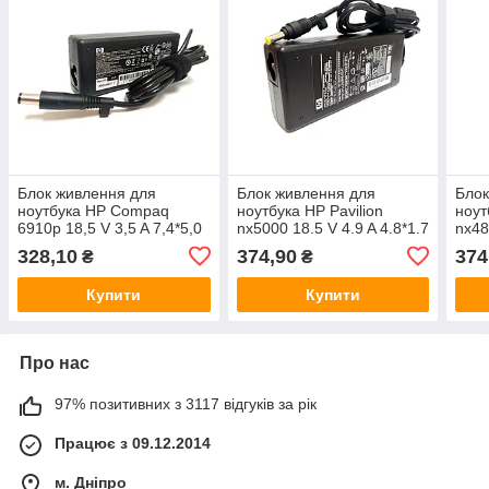
Блок живлення для
Блок живлення для
Блок
ноутбука HP Compaq
ноутбука HP Pavilion
ноут
6910p 18,5 V 3,5 A 7,4*5,0
nx5000 18.5 V 4.9 A 4.8*1.7
nx48
mm 90W
mm 
328,10
374,90
374
₴
₴
Купити
Купити
Про нас
97% позитивних з 3117 відгуків за рік
Працює з 09.12.2014
м. Дніпро