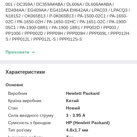
001 / DC359A / DC359A#ABA / DL606A / DL606A#ABA /
ED494AA / EG409AA / EG410AA EH642AA / LPAC03 / LPACQ3 /
N18152 / OK065B13 / P-0K065B13 / PA-1500-02C1 / PA-1650-
02C / PA-1650-02H / PA-1650-02HC / PA-1651-02C / PA-1900-
05C1 / PA-1900-08R1 / PA-1900-18R1 / PP002D / PP003 /
PP1006 / PPP002D / PPP09H / PPP009H / PPP009L / PPP012H-
S / PPP012L / PPP012L-S / PPP012S-S
Приховати
Характеристики
Основні
Виробник
Hewlett Packard
Країна виробник
Китай
Стан
Новий
Сила вихідного струму
3 - 3.95 А
Сумісність з брендом
HP (Hewlett Packard)
Тип роз'єму
4.8x1.7 мм