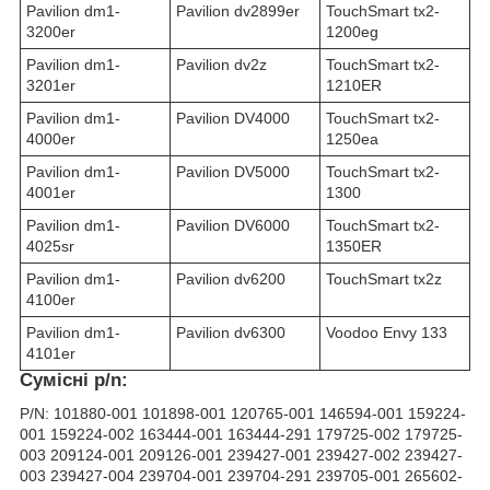
Pavilion dm1-
Pavilion dv2899er
TouchSmart tx2-
3200er
1200eg
Pavilion dm1-
Pavilion dv2z
TouchSmart tx2-
3201er
1210ER
Pavilion dm1-
Pavilion DV4000
TouchSmart tx2-
4000er
1250ea
Pavilion dm1-
Pavilion DV5000
TouchSmart tx2-
4001er
1300
Pavilion dm1-
Pavilion DV6000
TouchSmart tx2-
4025sr
1350ER
Pavilion dm1-
Pavilion dv6200
TouchSmart tx2z
4100er
Pavilion dm1-
Pavilion dv6300
Voodoo Envy 133
4101er
Сумісні p/n:
P/N: 101880-001 101898-001 120765-001 146594-001 159224-
001 159224-002 163444-001 163444-291 179725-002 179725-
003 209124-001 209126-001 239427-001 239427-002 239427-
003 239427-004 239704-001 239704-291 239705-001 265602-