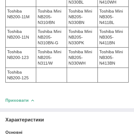
N330BL
N410WH
Toshiba
Toshiba Mini
Toshiba Mini
Toshiba Mini
NB200-11M
NB205-
NB205-
NB305-
N310/BN
N330BN
N411BL
Toshiba
Toshiba Mini
Toshiba Mini
Toshiba Mini
NB200-11N
NB205-
NB205-
NB305-
N310BN-G
N330PK
N411BN
Toshiba
Toshiba Mini
Toshiba Mini
Toshiba Mini
NB200-123
NB205-
NB205-
NB305-
N311/W
N330WH
N413BN
Toshiba
NB200-125
Приховати
Характеристики
Основні