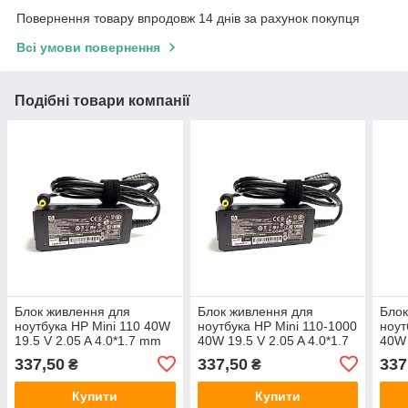
Повернення товару впродовж 14 днів за рахунок покупця
Всі умови повернення
Подібні товари компанії
Блок живлення для
Блок живлення для
Блок
ноутбука HP Mini 110 40W
ноутбука HP Mini 110-1000
ноут
19.5 V 2.05 A 4.0*1.7 mm
40W 19.5 V 2.05 A 4.0*1.7
40W 
mm
mm
337,50
337,50
337
₴
₴
Купити
Купити