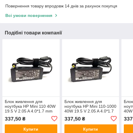
Повернення товару впродовж 14 днів за рахунок покупця
Всі умови повернення
Подібні товари компанії
Блок живлення для
Блок живлення для
Блок
ноутбука HP Mini 110 40W
ноутбука HP Mini 110-1000
ноут
19.5 V 2.05 A 4.0*1.7 mm
40W 19.5 V 2.05 A 4.0*1.7
40W 
mm
mm
337,50
337,50
337
₴
₴
Купити
Купити