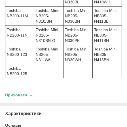
N330BL
N410WH
Toshiba
Toshiba Mini
Toshiba Mini
Toshiba Mini
NB200-11M
NB205-
NB205-
NB305-
N310/BN
N330BN
N411BL
Toshiba
Toshiba Mini
Toshiba Mini
Toshiba Mini
NB200-11N
NB205-
NB205-
NB305-
N310BN-G
N330PK
N411BN
Toshiba
Toshiba Mini
Toshiba Mini
Toshiba Mini
NB200-123
NB205-
NB205-
NB305-
N311/W
N330WH
N413BN
Toshiba
NB200-125
Приховати
Характеристики
Основні