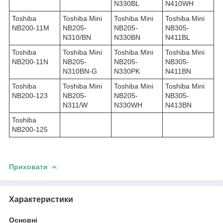
N330BL
N410WH
Toshiba
Toshiba Mini
Toshiba Mini
Toshiba Mini
NB200-11M
NB205-
NB205-
NB305-
N310/BN
N330BN
N411BL
Toshiba
Toshiba Mini
Toshiba Mini
Toshiba Mini
NB200-11N
NB205-
NB205-
NB305-
N310BN-G
N330PK
N411BN
Toshiba
Toshiba Mini
Toshiba Mini
Toshiba Mini
NB200-123
NB205-
NB205-
NB305-
N311/W
N330WH
N413BN
Toshiba
NB200-125
Приховати
Характеристики
Основні