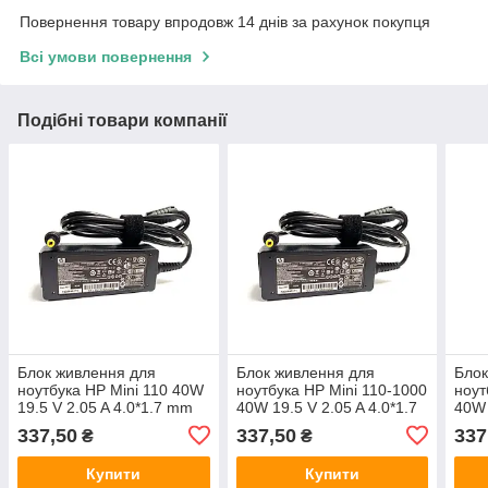
Повернення товару впродовж 14 днів за рахунок покупця
Всі умови повернення
Подібні товари компанії
Блок живлення для
Блок живлення для
Блок
ноутбука HP Mini 110 40W
ноутбука HP Mini 110-1000
ноут
19.5 V 2.05 A 4.0*1.7 mm
40W 19.5 V 2.05 A 4.0*1.7
40W 
mm
mm
337,50
337,50
337
₴
₴
Купити
Купити