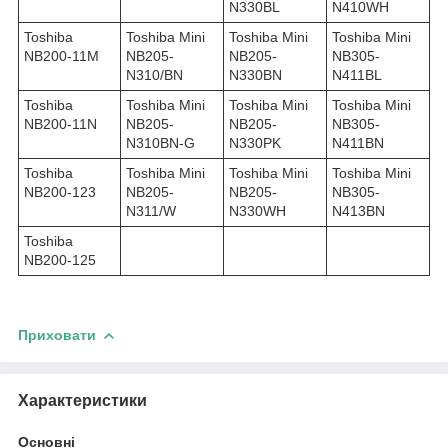
N330BL
N410WH
Toshiba
Toshiba Mini
Toshiba Mini
Toshiba Mini
NB200-11M
NB205-
NB205-
NB305-
N310/BN
N330BN
N411BL
Toshiba
Toshiba Mini
Toshiba Mini
Toshiba Mini
NB200-11N
NB205-
NB205-
NB305-
N310BN-G
N330PK
N411BN
Toshiba
Toshiba Mini
Toshiba Mini
Toshiba Mini
NB200-123
NB205-
NB205-
NB305-
N311/W
N330WH
N413BN
Toshiba
NB200-125
Приховати
Характеристики
Основні