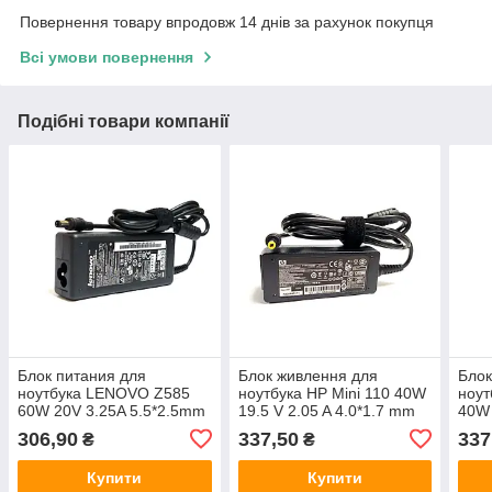
Повернення товару впродовж 14 днів за рахунок покупця
Всі умови повернення
Подібні товари компанії
Блок питания для
Блок живлення для
Блок
ноутбука LENOVO Z585
ноутбука HP Mini 110 40W
ноут
60W 20V 3.25A 5.5*2.5mm
19.5 V 2.05 A 4.0*1.7 mm
40W 
mm
306,90
337,50
337
₴
₴
Купити
Купити