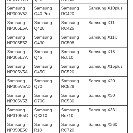
Samsung
Samsung
Samsung
Samsung X10plus
NP300V5Z
Q40 Pro
RC420
Samsung
Samsung
Samsung
Samsung X11
NP305E5A
Q428
RC425
Samsung
Samsung
Samsung
Samsung X11C
NP305E5Z
Q430
RC508
Samsung
Samsung
Samsung
Samsung X15
NP305E7A
Q45
Rc510
Samsung
Samsung
Samsung
Samsung X15plus
NP305V5A
Q45C
RC520
Samsung
Samsung
Samsung
Samsung X20
NP305V5AD
Q70
RC528
Samsung
Samsung
Samsung
Samsung X30
NP305V5Z
Q70C
RC530
Samsung
Samsung
Samsung
Samsung X331
NP310E5C
QX310
Rc710
Samsung
Samsung
Samsung
Samsung X360
NP350E5C
R18
RC720