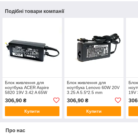
Подібні товари компанії
Блок живлення для
Блок живлення для
Блок
ноутбука ACER Aspire
ноутбука Lenovo 60W 20V
ноут
5820 19V 3.42 A 65W
3.25 A 5.5*2.5 mm
19V 
65W
306,90
306,90
306
₴
₴
Купити
Купити
Про нас