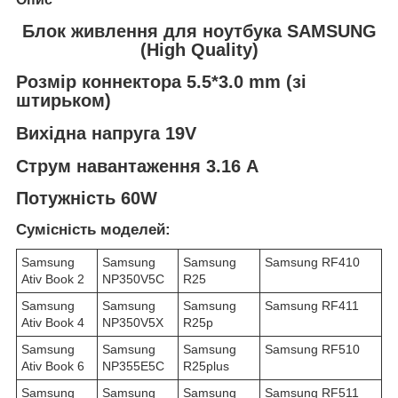
Блок живлення для ноутбука SAMSUNG
(High Quality)
Розмір коннектора 5.5*3.0 mm (зі
штирьком)
Вихідна напруга 19V
Струм навантаження 3.16 А
Потужність 60W
Сумісність моделей:
Samsung
Samsung
Samsung
Samsung RF410
Ativ Book 2
NP350V5C
R25
Samsung
Samsung
Samsung
Samsung RF411
Ativ Book 4
NP350V5X
R25p
Samsung
Samsung
Samsung
Samsung RF510
Ativ Book 6
NP355E5C
R25plus
Samsung
Samsung
Samsung
Samsung RF511