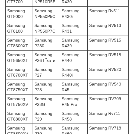
GT7700
NP510R5E
R430
Samsung
Samsung
Samsung
Samsung Rv511
GT8000
NP550P5C
R430i
Samsung
Samsung
Samsung
Samsung RV513
GT8100
NP550P7C
R431
Samsung
Samsung
Samsung
Samsung RV515
GT8600XT
P230
R439
Samsung
Samsung
Samsung
Samsung RV518
GT8650XT
P26 І Їхати
R440
Samsung
Samsung
Samsung
Samsung RV520
GT8700XT
P27
R440i
Samsung
Samsung
Samsung
Samsung RV540
GT8750XT
P28
R45
Samsung
Samsung
Samsung
Samsung RV709
GT8750XV
P28G
R45 Pro
Samsung
Samsung
Samsung
Samsung Rv711
GT8800XT
P29
R458
Samsung
Samsung
Samsung
Samsung RV718
GT8800XV
P30
R460