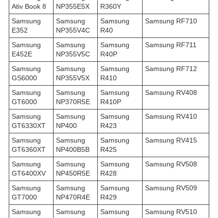
Ativ Book 8
NP355E5X
R360Y
Samsung
Samsung
Samsung
Samsung RF710
E352
NP355V4C
R40
Samsung
Samsung
Samsung
Samsung RF711
E452E
NP355V5C
R40P
Samsung
Samsung
Samsung
Samsung RF712
GS6000
NP355V5X
R410
Samsung
Samsung
Samsung
Samsung RV408
GT6000
NP370R5E
R410P
Samsung
Samsung
Samsung
Samsung RV410
GT6330XT
NP400
R423
Samsung
Samsung
Samsung
Samsung RV415
GT6360XT
NP400B5B
R425
Samsung
Samsung
Samsung
Samsung RV508
GT6400XV
NP450R5E
R428
Samsung
Samsung
Samsung
Samsung RV509
GT7000
NP470R4E
R429
Samsung
Samsung
Samsung
Samsung RV510