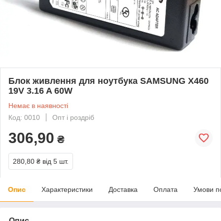
Блок живлення для ноутбука SAMSUNG X460
19V 3.16 A 60W
Немає в наявності
Код: 0010
Опт і роздріб
306,90
₴
280,80 ₴
від 5 шт.
Опис
Характеристики
Доставка
Оплата
Умови п
Опис