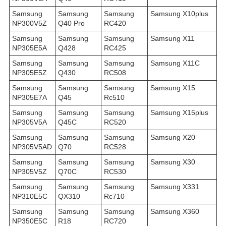
Samsung
Samsung
Samsung
Samsung X10plus
NP300V5Z
Q40 Pro
RC420
Samsung
Samsung
Samsung
Samsung X11
NP305E5A
Q428
RC425
Samsung
Samsung
Samsung
Samsung X11C
NP305E5Z
Q430
RC508
Samsung
Samsung
Samsung
Samsung X15
NP305E7A
Q45
Rc510
Samsung
Samsung
Samsung
Samsung X15plus
NP305V5A
Q45C
RC520
Samsung
Samsung
Samsung
Samsung X20
NP305V5AD
Q70
RC528
Samsung
Samsung
Samsung
Samsung X30
NP305V5Z
Q70C
RC530
Samsung
Samsung
Samsung
Samsung X331
NP310E5C
QX310
Rc710
Samsung
Samsung
Samsung
Samsung X360
NP350E5C
R18
RC720