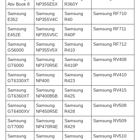
Ativ Book 8
NP355E5X
R360Y
Samsung
Samsung
Samsung
Samsung RF710
E352
NP355V4C
R40
Samsung
Samsung
Samsung
Samsung RF711
E452E
NP355V5C
R40P
Samsung
Samsung
Samsung
Samsung RF712
GS6000
NP355V5X
R410
Samsung
Samsung
Samsung
Samsung RV408
GT6000
NP370R5E
R410P
Samsung
Samsung
Samsung
Samsung RV410
GT6330XT
NP400
R423
Samsung
Samsung
Samsung
Samsung RV415
GT6360XT
NP400B5B
R425
Samsung
Samsung
Samsung
Samsung RV508
GT6400XV
NP450R5E
R428
Samsung
Samsung
Samsung
Samsung RV509
GT7000
NP470R4E
R429
Samsung
Samsung
Samsung
Samsung RV510