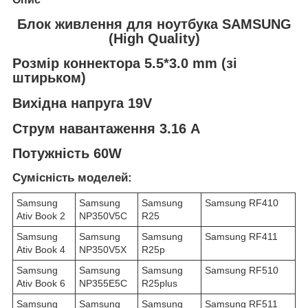
Блок живлення для ноутбука SAMSUNG
(High Quality)
Розмір коннектора 5.5*3.0 mm (зі
штирьком)
Вихідна напруга 19V
Струм навантаження 3.16 А
Потужність 60W
Сумісність моделей:
Samsung
Samsung
Samsung
Samsung RF410
Ativ Book 2
NP350V5C
R25
Samsung
Samsung
Samsung
Samsung RF411
Ativ Book 4
NP350V5X
R25p
Samsung
Samsung
Samsung
Samsung RF510
Ativ Book 6
NP355E5C
R25plus
Samsung
Samsung
Samsung
Samsung RF511