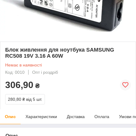
Блок живлення для ноутбука SAMSUNG
RC508 19V 3.16 A 60W
Немає в наявності
Код: 0010
Опт і роздріб
306,90
₴
280,80 ₴
від 5 шт.
Опис
Характеристики
Доставка
Оплата
Умови п
Опис