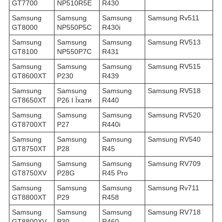
GT7700
NP510R5E
R430
Samsung
Samsung
Samsung
Samsung Rv511
GT8000
NP550P5C
R430i
Samsung
Samsung
Samsung
Samsung RV513
GT8100
NP550P7C
R431
Samsung
Samsung
Samsung
Samsung RV515
GT8600XT
P230
R439
Samsung
Samsung
Samsung
Samsung RV518
GT8650XT
P26 І Їхати
R440
Samsung
Samsung
Samsung
Samsung RV520
GT8700XT
P27
R440i
Samsung
Samsung
Samsung
Samsung RV540
GT8750XT
P28
R45
Samsung
Samsung
Samsung
Samsung RV709
GT8750XV
P28G
R45 Pro
Samsung
Samsung
Samsung
Samsung Rv711
GT8800XT
P29
R458
Samsung
Samsung
Samsung
Samsung RV718
GT8800XV
P30
R460