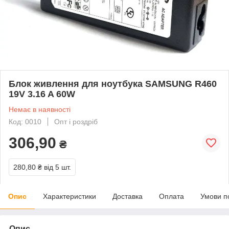
Блок живлення для ноутбука SAMSUNG R460
19V 3.16 A 60W
Немає в наявності
Код: 0010
Опт і роздріб
306,90
₴
280,80 ₴
від 5 шт.
Опис
Характеристики
Доставка
Оплата
Умови п
Опис