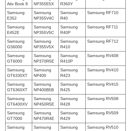
Ativ Book 8
NP355E5X
R360Y
Samsung
Samsung
Samsung
Samsung RF710
E352
NP355V4C
R40
Samsung
Samsung
Samsung
Samsung RF711
E452E
NP355V5C
R40P
Samsung
Samsung
Samsung
Samsung RF712
GS6000
NP355V5X
R410
Samsung
Samsung
Samsung
Samsung RV408
GT6000
NP370R5E
R410P
Samsung
Samsung
Samsung
Samsung RV410
GT6330XT
NP400
R423
Samsung
Samsung
Samsung
Samsung RV415
GT6360XT
NP400B5B
R425
Samsung
Samsung
Samsung
Samsung RV508
GT6400XV
NP450R5E
R428
Samsung
Samsung
Samsung
Samsung RV509
GT7000
NP470R4E
R429
Samsung
Samsung
Samsung
Samsung RV510