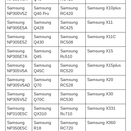
Samsung
Samsung
Samsung
Samsung X10plus
NP300V5Z
Q40 Pro
RC420
Samsung
Samsung
Samsung
Samsung X11
NP305E5A
Q428
RC425
Samsung
Samsung
Samsung
Samsung X11C
NP305E5Z
Q430
RC508
Samsung
Samsung
Samsung
Samsung X15
NP305E7A
Q45
Rc510
Samsung
Samsung
Samsung
Samsung X15plus
NP305V5A
Q45C
RC520
Samsung
Samsung
Samsung
Samsung X20
NP305V5AD
Q70
RC528
Samsung
Samsung
Samsung
Samsung X30
NP305V5Z
Q70C
RC530
Samsung
Samsung
Samsung
Samsung X331
NP310E5C
QX310
Rc710
Samsung
Samsung
Samsung
Samsung X360
NP350E5C
R18
RC720