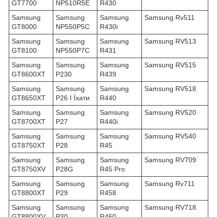
GT7700
NP510R5E
R430
Samsung
Samsung
Samsung
Samsung Rv511
GT8000
NP550P5C
R430i
Samsung
Samsung
Samsung
Samsung RV513
GT8100
NP550P7C
R431
Samsung
Samsung
Samsung
Samsung RV515
GT8600XT
P230
R439
Samsung
Samsung
Samsung
Samsung RV518
GT8650XT
P26 І Їхати
R440
Samsung
Samsung
Samsung
Samsung RV520
GT8700XT
P27
R440i
Samsung
Samsung
Samsung
Samsung RV540
GT8750XT
P28
R45
Samsung
Samsung
Samsung
Samsung RV709
GT8750XV
P28G
R45 Pro
Samsung
Samsung
Samsung
Samsung Rv711
GT8800XT
P29
R458
Samsung
Samsung
Samsung
Samsung RV718
GT8800XV
P30
R460