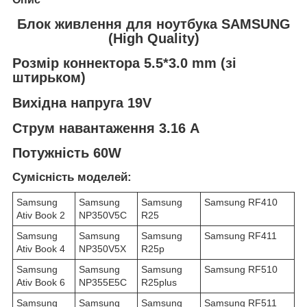
Блок живлення для ноутбука SAMSUNG
(High Quality)
Розмір коннектора 5.5*3.0 mm (зі
штирьком)
Вихідна напруга 19V
Струм навантаження 3.16 А
Потужність 60W
Сумісність моделей:
Samsung
Samsung
Samsung
Samsung RF410
Ativ Book 2
NP350V5C
R25
Samsung
Samsung
Samsung
Samsung RF411
Ativ Book 4
NP350V5X
R25p
Samsung
Samsung
Samsung
Samsung RF510
Ativ Book 6
NP355E5C
R25plus
Samsung
Samsung
Samsung
Samsung RF511