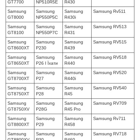
GT7700
NP510R5E
R430
Samsung
Samsung
Samsung
Samsung Rv511
GT8000
NP550P5C
R430i
Samsung
Samsung
Samsung
Samsung RV513
GT8100
NP550P7C
R431
Samsung
Samsung
Samsung
Samsung RV515
GT8600XT
P230
R439
Samsung
Samsung
Samsung
Samsung RV518
GT8650XT
P26 І Їхати
R440
Samsung
Samsung
Samsung
Samsung RV520
GT8700XT
P27
R440i
Samsung
Samsung
Samsung
Samsung RV540
GT8750XT
P28
R45
Samsung
Samsung
Samsung
Samsung RV709
GT8750XV
P28G
R45 Pro
Samsung
Samsung
Samsung
Samsung Rv711
GT8800XT
P29
R458
Samsung
Samsung
Samsung
Samsung RV718
GT8800XV
P30
R460