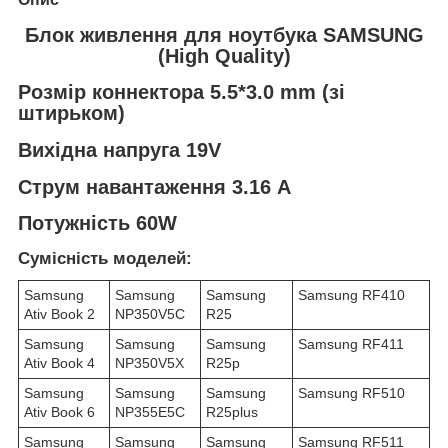
Блок живлення для ноутбука SAMSUNG
(High Quality)
Розмір коннектора 5.5*3.0 mm (зі
штирьком)
Вихідна напруга 19V
Струм навантаження 3.16 А
Потужність 60W
Сумісність моделей:
Samsung
Samsung
Samsung
Samsung RF410
Ativ Book 2
NP350V5C
R25
Samsung
Samsung
Samsung
Samsung RF411
Ativ Book 4
NP350V5X
R25p
Samsung
Samsung
Samsung
Samsung RF510
Ativ Book 6
NP355E5C
R25plus
Samsung
Samsung
Samsung
Samsung RF511