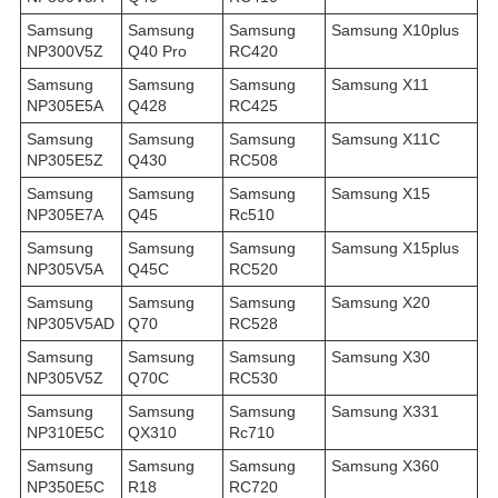
Samsung
Samsung
Samsung
Samsung X10plus
NP300V5Z
Q40 Pro
RC420
Samsung
Samsung
Samsung
Samsung X11
NP305E5A
Q428
RC425
Samsung
Samsung
Samsung
Samsung X11C
NP305E5Z
Q430
RC508
Samsung
Samsung
Samsung
Samsung X15
NP305E7A
Q45
Rc510
Samsung
Samsung
Samsung
Samsung X15plus
NP305V5A
Q45C
RC520
Samsung
Samsung
Samsung
Samsung X20
NP305V5AD
Q70
RC528
Samsung
Samsung
Samsung
Samsung X30
NP305V5Z
Q70C
RC530
Samsung
Samsung
Samsung
Samsung X331
NP310E5C
QX310
Rc710
Samsung
Samsung
Samsung
Samsung X360
NP350E5C
R18
RC720