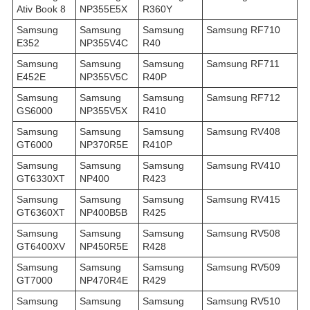
Ativ Book 8
NP355E5X
R360Y
Samsung
Samsung
Samsung
Samsung RF710
E352
NP355V4C
R40
Samsung
Samsung
Samsung
Samsung RF711
E452E
NP355V5C
R40P
Samsung
Samsung
Samsung
Samsung RF712
GS6000
NP355V5X
R410
Samsung
Samsung
Samsung
Samsung RV408
GT6000
NP370R5E
R410P
Samsung
Samsung
Samsung
Samsung RV410
GT6330XT
NP400
R423
Samsung
Samsung
Samsung
Samsung RV415
GT6360XT
NP400B5B
R425
Samsung
Samsung
Samsung
Samsung RV508
GT6400XV
NP450R5E
R428
Samsung
Samsung
Samsung
Samsung RV509
GT7000
NP470R4E
R429
Samsung
Samsung
Samsung
Samsung RV510