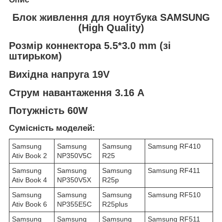
Блок живлення для ноутбука SAMSUNG
(High Quality)
Розмір коннектора 5.5*3.0 mm (зі
штирьком)
Вихідна напруга 19V
Струм навантаження 3.16 А
Потужність 60W
Сумісність моделей:
Samsung
Samsung
Samsung
Samsung RF410
Ativ Book 2
NP350V5C
R25
Samsung
Samsung
Samsung
Samsung RF411
Ativ Book 4
NP350V5X
R25p
Samsung
Samsung
Samsung
Samsung RF510
Ativ Book 6
NP355E5C
R25plus
Samsung
Samsung
Samsung
Samsung RF511