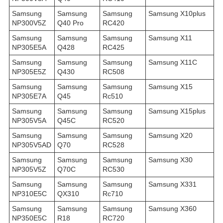
Samsung
Samsung
Samsung
Samsung X10plus
NP300V5Z
Q40 Pro
RC420
Samsung
Samsung
Samsung
Samsung X11
NP305E5A
Q428
RC425
Samsung
Samsung
Samsung
Samsung X11C
NP305E5Z
Q430
RC508
Samsung
Samsung
Samsung
Samsung X15
NP305E7A
Q45
Rc510
Samsung
Samsung
Samsung
Samsung X15plus
NP305V5A
Q45C
RC520
Samsung
Samsung
Samsung
Samsung X20
NP305V5AD
Q70
RC528
Samsung
Samsung
Samsung
Samsung X30
NP305V5Z
Q70C
RC530
Samsung
Samsung
Samsung
Samsung X331
NP310E5C
QX310
Rc710
Samsung
Samsung
Samsung
Samsung X360
NP350E5C
R18
RC720