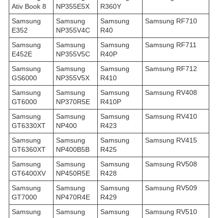
Ativ Book 8
NP355E5X
R360Y
Samsung
Samsung
Samsung
Samsung RF710
E352
NP355V4C
R40
Samsung
Samsung
Samsung
Samsung RF711
E452E
NP355V5C
R40P
Samsung
Samsung
Samsung
Samsung RF712
GS6000
NP355V5X
R410
Samsung
Samsung
Samsung
Samsung RV408
GT6000
NP370R5E
R410P
Samsung
Samsung
Samsung
Samsung RV410
GT6330XT
NP400
R423
Samsung
Samsung
Samsung
Samsung RV415
GT6360XT
NP400B5B
R425
Samsung
Samsung
Samsung
Samsung RV508
GT6400XV
NP450R5E
R428
Samsung
Samsung
Samsung
Samsung RV509
GT7000
NP470R4E
R429
Samsung
Samsung
Samsung
Samsung RV510