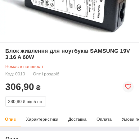
Блок живлення для ноутбуків SAMSUNG 19V
3.16 A 60W
Немає в наявності
Код: 0010
Опт і роздріб
306,90
₴
280,80 ₴
від 5 шт.
Опис
Характеристики
Доставка
Оплата
Умови п
Опис